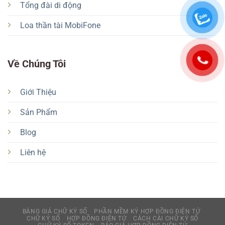
Tổng đài di động
Loa thần tài MobiFone
Về Chúng Tôi
Giới Thiệu
Sản Phẩm
Blog
Liên hệ
BẢNG GIÁ CHỮ KÝ SỐ
PHẦN MỀM KÝ HỢP ĐỒNG ĐIỆN TỬ
CHỮ KÝ SỐ
HỢP ĐỒNG ĐIỆN TỬ
CÁCH CÀI CHỮ KÝ SỐ