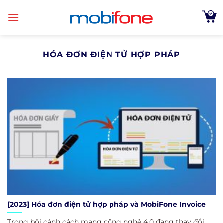
Skip
to
content
HÓA ĐƠN ĐIỆN TỬ HỢP PHÁP
[2023] Hóa đơn điện tử hợp pháp và MobiFone Invoice
Trong bối cảnh cách mạng công nghệ 4.0 đang thay đổi