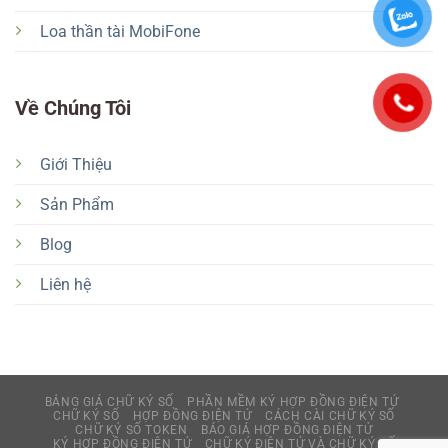
Loa thần tài MobiFone
Về Chúng Tôi
Giới Thiệu
Sản Phẩm
Blog
Liên hệ
BẢNG GIÁ CHỮ KÝ SỐ
PHẦN MỀM KÝ HỢP ĐỒNG ĐIỆN TỬ
CHỮ KÝ SỐ
HỢP ĐỒNG ĐIỆN TỬ
CÁCH CÀI CHỮ KÝ SỐ
CHỮ KÝ SỐ TOKEN
BÁO GIÁ HỢP ĐỒNG ĐIỆN TỬ
KÝ HỢP ĐỒNG ĐIỆN TỬ
CHỮ KÝ ĐIỆN TỬ VÀ CHỮ KÝ SỐ