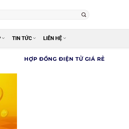
P
TIN TỨC
LIÊN HỆ
HỢP ĐỒNG ĐIỆN TỬ GIÁ RẺ