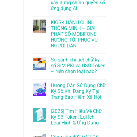
xây dựng chính quyền số
ứng dụng AI
KIOSK HÀNH CHÍNH
THÔNG MINH – GIẢI
PHÁP SỐ MOBIFONE
HƯỚNG TỚI PHỤC VỤ
NGƯỜI DÂN
So sánh chi tiết chữ ký
số SIM PKI và USB Token
– Nên chọn loại nào?
Hướng Dẫn Sử Dụng Chữ
Ký Số Khi Đăng Ký Tại
Trang Bảo Hiểm Xã Hội
[2025] Tìm Hiểu Về Chữ
Ký Số Token: Lợi Ích,
Loại Hình & Ứng Dụng
Công văn 4927/CT-CS