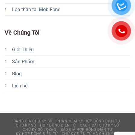
Loa thần tài MobiFone
Về Chúng Tôi
Giới Thiệu
Sản Phẩm
Blog
Liên hệ
BẢNG GIÁ CHỮ KÝ SỐ
PHẦN MỀM KÝ HỢP ĐỒNG ĐIỆN TỬ
CHỮ KÝ SỐ
HỢP ĐỒNG ĐIỆN TỬ
CÁCH CÀI CHỮ KÝ SỐ
CHỮ KÝ SỐ TOKEN
BÁO GIÁ HỢP ĐỒNG ĐIỆN TỬ
KÝ HỢP ĐỒNG ĐIỆN TỬ
CHỮ KÝ ĐIỆN TỬ VÀ CHỮ KÝ SỐ