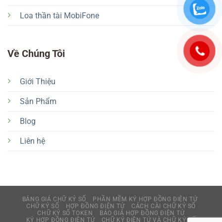
Loa thần tài MobiFone
Về Chúng Tôi
Giới Thiệu
Sản Phẩm
Blog
Liên hệ
BẢNG GIÁ CHỮ KÝ SỐ
PHẦN MỀM KÝ HỢP ĐỒNG ĐIỆN TỬ
CHỮ KÝ SỐ
HỢP ĐỒNG ĐIỆN TỬ
CÁCH CÀI CHỮ KÝ SỐ
CHỮ KÝ SỐ TOKEN
BÁO GIÁ HỢP ĐỒNG ĐIỆN TỬ
KÝ HỢP ĐỒNG ĐIỆN TỬ
CHỮ KÝ ĐIỆN TỬ VÀ CHỮ KÝ SỐ