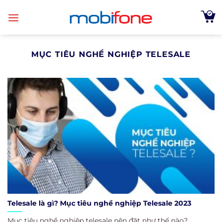
Skip
to
content
MỤC TIÊU NGHỀ NGHIỆP TELESALE
Telesale là gì? Mục tiêu nghề nghiệp Telesale 2023
Mục tiêu nghề nghiệp telesale nên đặt như thế nào?