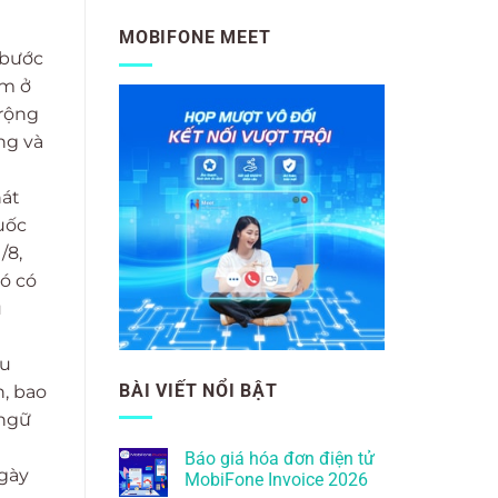
MOBIFONE MEET
 bước
ằm ở
 rộng
ng và
hát
uốc
/8,
đó có
u
ệu
BÀI VIẾT NỔI BẬT
h, bao
 ngữ
Báo giá hóa đơn điện tử
ngày
MobiFone Invoice 2026