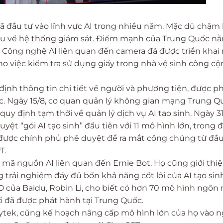
đã đầu tư vào lĩnh vực AI trong nhiều năm. Mặc dù chậm
 đầu về hệ thống giám sát. Điểm mạnh của Trung Quốc n
. Công nghệ AI liên quan đến camera đã được triển khai
cho việc kiểm tra sử dụng giấy trong nhà vệ sinh công cộ
nh thông tin chi tiết về người và phương tiện, được p
c. Ngày 15/8, cơ quan quản lý không gian mạng Trung Q
uy định tạm thời về quản lý dịch vụ AI tạo sinh. Ngày 31
ệt “gói AI tạo sinh” đầu tiên với 11 mô hình lớn, trong 
ã được chính phủ phê duyệt để ra mắt công chúng từ đầ
T.
 mã nguồn AI liên quan đến Ernie Bot. Họ cũng giới thi
rải nghiệm đầy đủ bốn khả năng cốt lõi của AI tạo sin
EO của Baidu, Robin Li, cho biết có hơn 70 mô hình ngôn
số đã được phát hành tại Trung Quốc.
lytek, cũng kế hoạch nâng cấp mô hình lớn của họ vào 