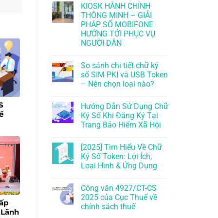
KIOSK HÀNH CHÍNH
THÔNG MINH – GIẢI
PHÁP SỐ MOBIFONE
HƯỚNG TỚI PHỤC VỤ
NGƯỜI DÂN
So sánh chi tiết chữ ký
số SIM PKI và USB Token
– Nên chọn loại nào?
S
Hướng Dẫn Sử Dụng Chữ
ề
Ký Số Khi Đăng Ký Tại
Trang Bảo Hiểm Xã Hội
[2025] Tìm Hiểu Về Chữ
Ký Số Token: Lợi Ích,
Loại Hình & Ứng Dụng
Công văn 4927/CT-CS
2025 của Cục Thuế về
ấp
chính sách thuế
 Lãnh