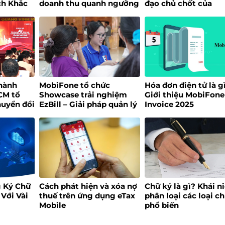
ch Khắc
doanh thu quanh ngưỡng
đạo chủ chốt của
200 triệu đồng/năm
MobiFone
hành
MobiFone tổ chức
Hóa đơn điện tử là g
CM tổ
Showcase trải nghiệm
Giới thiệu MobiFone
huyển đổi
EzBill – Giải pháp quản lý
Invoice 2025
bán hàng “một chạm”
cho hộ kinh doanh
 Ký Chữ
Cách phát hiện và xóa nợ
Chữ ký là gì? Khái n
 Với Vài
thuế trên ứng dụng eTax
phân loại các loại c
Mobile
phổ biến