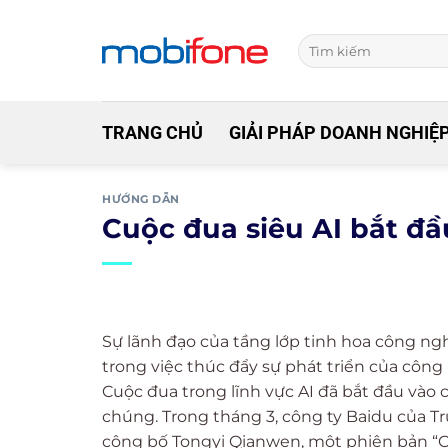
Skip
to
content
TRANG CHỦ
GIẢI PHÁP DOANH NGHIỆ
HƯỚNG DẪN
Cuộc đua siêu AI bắt đ
Sự lãnh đạo của tầng lớp tinh hoa công ng
trong việc thúc đẩy sự phát triển của công
Cuộc đua trong lĩnh vực AI đã bắt đầu vào
chúng. Trong tháng 3, công ty Baidu của Tr
công bố Tongyi Qianwen, một phiên bản “C