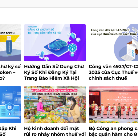
chữ ký số
Hướng Dẫn Sử Dụng Chữ
Công văn 4927/CT-C
Token –
Ký Số Khi Đăng Ký Tại
2025 của Cục Thuế v
o?
Trang Bảo Hiểm Xã Hội
chính sách thuế
Gặp Khi
Hộ kinh doanh đối mặt
Bộ Công an phong c
 Số
rủi ro nhảy nhóm thuế với
bậc quân hàm cho 8