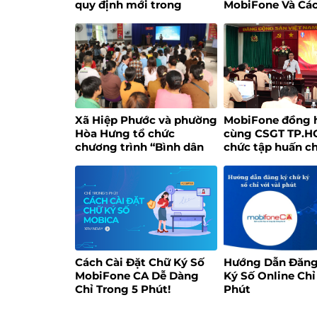
quy định mới trong
MobiFone Và Cá
chuyển đổi phương pháp
Phục
tính thuế sau khi xóa bỏ
thuế khoán từ đầu năm
2026?
Xã Hiệp Phước và phường
MobiFone đồng 
Hòa Hưng tổ chức
cùng CSGT TP.H
chương trình “Bình dân
chức tập huấn c
học vụ số dành cho Tổ
số
công tác công nghệ số
cộng đồng”
Cách Cài Đặt Chữ Ký Số
Hướng Dẫn Đăng
MobiFone CA Dễ Dàng
Ký Số Online Chỉ
Chỉ Trong 5 Phút!
Phút