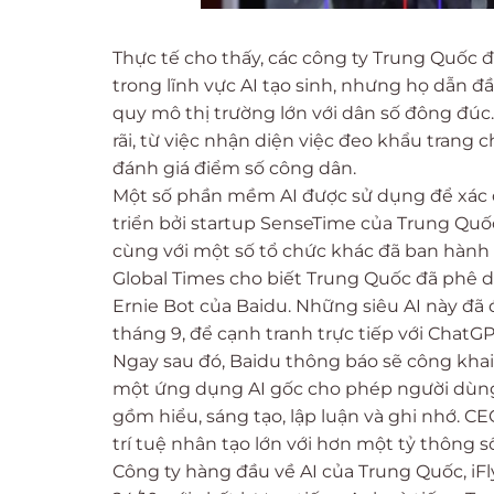
Thực tế cho thấy, các công ty Trung Quốc 
trong lĩnh vực AI tạo sinh, nhưng họ dẫn
quy mô thị trường lớn với dân số đông đúc
rãi, từ việc nhận diện việc đeo khẩu trang 
đánh giá điểm số công dân.
Một số phần mềm AI được sử dụng để xác đị
triển bởi startup SenseTime của Trung Quố
cùng với một số tổ chức khác đã ban hành q
Global Times cho biết Trung Quốc đã phê duy
Ernie Bot của Baidu. Những siêu AI này đ
tháng 9, để cạnh tranh trực tiếp với ChatGP
Ngay sau đó, Baidu thông báo sẽ công khai
một ứng dụng AI gốc cho phép người dùng t
gồm hiểu, sáng tạo, lập luận và ghi nhớ. C
trí tuệ nhân tạo lớn với hơn một tỷ thông 
Công ty hàng đầu về AI của Trung Quốc, iF