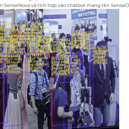
n SenseNova và tích hợp vào chatbot mang tên SenseC