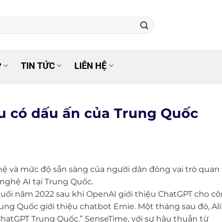
P
TIN TỨC
LIÊN HỆ
ầu có dấu ấn của Trung Quốc
hệ và mức độ sẵn sàng của người dân đóng vai trò quan
 nghệ AI tại Trung Quốc.
 cuối năm 2022 sau khi OpenAI giới thiệu ChatGPT cho c
ung Quốc giới thiệu chatbot Ernie. Một tháng sau đó, Al
hatGPT Trung Quốc.” SenseTime, với sự hậu thuẫn từ