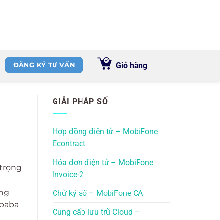
Giỏ hàng
ĐĂNG KÝ TƯ VẤN
GIẢI PHÁP SỐ
Hợp đồng điện tử – MobiFone
Econtract
Hóa đơn điện tử – MobiFone
 trọng
Invoice-2
ông
Chữ ký số – MobiFone CA
ibaba
Cung cấp lưu trữ Cloud –