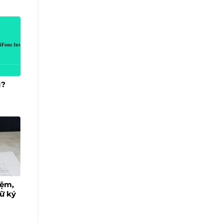
ì?
iệm,
hữ ký