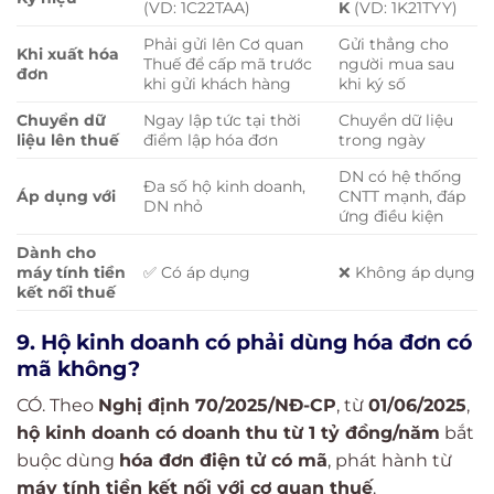
(VD: 1C22TAA)
K
(VD: 1K21TYY)
Phải gửi lên Cơ quan
Gửi thẳng cho
Khi xuất hóa
Thuế để cấp mã trước
người mua sau
đơn
khi gửi khách hàng
khi ký số
Chuyển dữ
Ngay lập tức tại thời
Chuyển dữ liệu
liệu lên thuế
điểm lập hóa đơn
trong ngày
DN có hệ thống
Đa số hộ kinh doanh,
Áp dụng với
CNTT mạnh, đáp
DN nhỏ
ứng điều kiện
Dành cho
máy tính tiền
✅ Có áp dụng
❌ Không áp dụng
kết nối thuế
9. Hộ kinh doanh có phải dùng hóa đơn có
mã không?
CÓ. Theo
Nghị định 70/2025/NĐ-CP
, từ
01/06/2025
,
hộ kinh doanh có doanh thu từ 1 tỷ đồng/năm
bắt
buộc dùng
hóa đơn điện tử có mã
, phát hành từ
máy tính tiền kết nối với cơ quan thuế
.