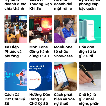
doanh được
Thường Gặp
doanh đối
phong cấp
chia thành
Khi Sử
mặt rủi ro
bậc quân
3 nhóm và
Dụng Chữ
nhảy nhóm
hàm cho 8
áp dụng
Ký Số
thuế với
Lãnh đạo
quy định
MobiFone
doanh thu
chủ chốt
mới trong
Và Cách
quanh
của
chuyển đổi
Khắc Phục
ngưỡng 200
MobiFone
phương
triệu
pháp tính
đồng/năm
thuế sau
Xã Hiệp
MobiFone
MobiFone
Hóa đơn
khi xóa bỏ
Phước và
đồng hành
tổ chức
điện tử là
thuế khoán
phường
cùng CSGT
Showcase
gì? Giới
từ đầu năm
Hòa Hưng
TP.HCM tổ
trải nghiệm
thiệu
2026?
tổ chức
chức tập
EzBill – Giải
MobiFone
chương
huấn
pháp quản
Invoice
trình “Bình
chuyển đổi
lý bán hàng
2025
dân học vụ
số
“một chạm”
số dành cho
cho hộ kinh
Tổ công tác
doanh
công nghệ
Cách Cài
Hướng Dẫn
Cách phát
Chữ ký là
số cộng
Đặt Chữ Ký
Đăng Ký
hiện và xóa
gì? Khái
đồng”
Số
Chữ Ký Số
nợ thuế
niệm, phân