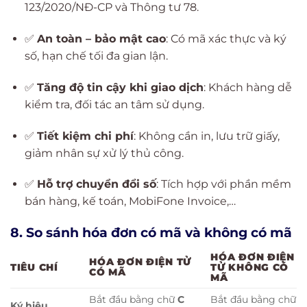
123/2020/NĐ-CP và Thông tư 78.
✅
An toàn – bảo mật cao
: Có mã xác thực và ký
số, hạn chế tối đa gian lận.
✅
Tăng độ tin cậy khi giao dịch
: Khách hàng dễ
kiểm tra, đối tác an tâm sử dụng.
✅
Tiết kiệm chi phí
: Không cần in, lưu trữ giấy,
giảm nhân sự xử lý thủ công.
✅
Hỗ trợ chuyển đổi số
: Tích hợp với phần mềm
bán hàng, kế toán, MobiFone Invoice,…
8. So sánh hóa đơn có mã và không có mã
HÓA ĐƠN ĐIỆN
HÓA ĐƠN ĐIỆN TỬ
TIÊU CHÍ
TỬ KHÔNG CÓ
CÓ MÃ
MÃ
Bắt đầu bằng chữ
C
Bắt đầu bằng chữ
Ký hiệu