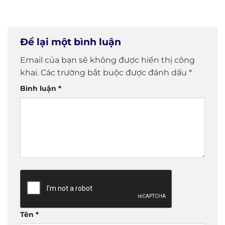
MobiFone
Online Chỉ
trên ứng
loại các loại
CA Dễ Dàng
Với Vài
dụng eTax
chữ ký phổ
Chỉ Trong 5
Phút
Mobile
biến
Phút!
Để lại một bình luận
Email của bạn sẽ không được hiển thị công
khai.
Các trường bắt buộc được đánh dấu
*
Bình luận
*
Tên
*