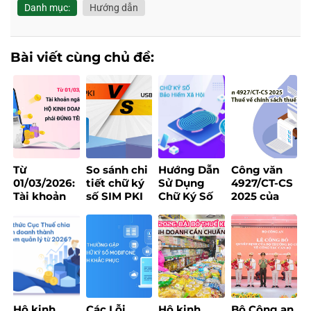
Danh mục:
Hướng dẫn
Bài viết cùng chủ đề:
Từ
So sánh chi
Hướng Dẫn
Công văn
01/03/2026:
tiết chữ ký
Sử Dụng
4927/CT-CS
Tài khoản
số SIM PKI
Chữ Ký Số
2025 của
ngân hàng
và USB
Khi Đăng
Cục Thuế về
của hộ kinh
Token – Nên
Ký Tại Trang
chính sách
doanh bắt
chọn loại
Bảo Hiểm
thuế
buộc phải
nào?
Xã Hội
đúng tên
đăng ký
Hộ kinh
Các Lỗi
Hộ kinh
Bộ Công an