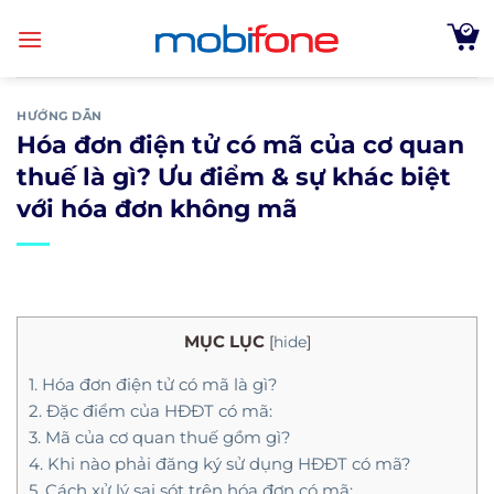
Skip
to
content
HƯỚNG DẪN
Hóa đơn điện tử có mã của cơ quan
thuế là gì? Ưu điểm & sự khác biệt
với hóa đơn không mã
MỤC LỤC
[
hide
]
1. Hóa đơn điện tử có mã là gì?
2. Đặc điểm của HĐĐT có mã:
3. Mã của cơ quan thuế gồm gì?
4. Khi nào phải đăng ký sử dụng HĐĐT có mã?
5. Cách xử lý sai sót trên hóa đơn có mã: