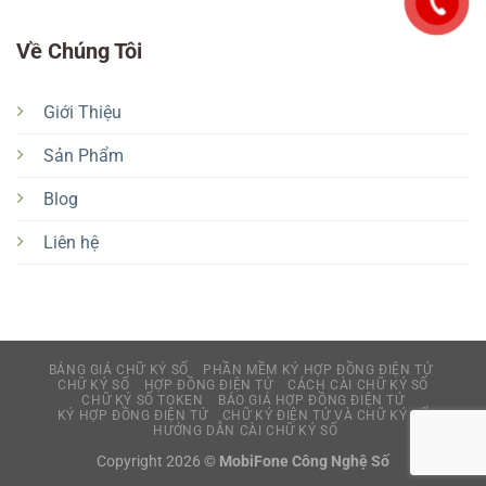
Về Chúng Tôi
Giới Thiệu
Sản Phẩm
Blog
Liên hệ
BẢNG GIÁ CHỮ KÝ SỐ
PHẦN MỀM KÝ HỢP ĐỒNG ĐIỆN TỬ
CHỮ KÝ SỐ
HỢP ĐỒNG ĐIỆN TỬ
CÁCH CÀI CHỮ KÝ SỐ
CHỮ KÝ SỐ TOKEN
BÁO GIÁ HỢP ĐỒNG ĐIỆN TỬ
KÝ HỢP ĐỒNG ĐIỆN TỬ
CHỮ KÝ ĐIỆN TỬ VÀ CHỮ KÝ SỐ
HƯỚNG DẪN CÀI CHỮ KÝ SỐ
Copyright 2026 ©
MobiFone Công Nghệ Số