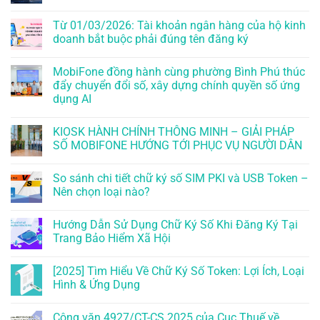
Từ 01/03/2026: Tài khoản ngân hàng của hộ kinh
doanh bắt buộc phải đúng tên đăng ký
MobiFone đồng hành cùng phường Bình Phú thúc
đẩy chuyển đổi số, xây dựng chính quyền số ứng
dụng AI
KIOSK HÀNH CHÍNH THÔNG MINH – GIẢI PHÁP
SỐ MOBIFONE HƯỚNG TỚI PHỤC VỤ NGƯỜI DÂN
So sánh chi tiết chữ ký số SIM PKI và USB Token –
Nên chọn loại nào?
Hướng Dẫn Sử Dụng Chữ Ký Số Khi Đăng Ký Tại
Trang Bảo Hiểm Xã Hội
[2025] Tìm Hiểu Về Chữ Ký Số Token: Lợi Ích, Loại
Hình & Ứng Dụng
Công văn 4927/CT-CS 2025 của Cục Thuế về