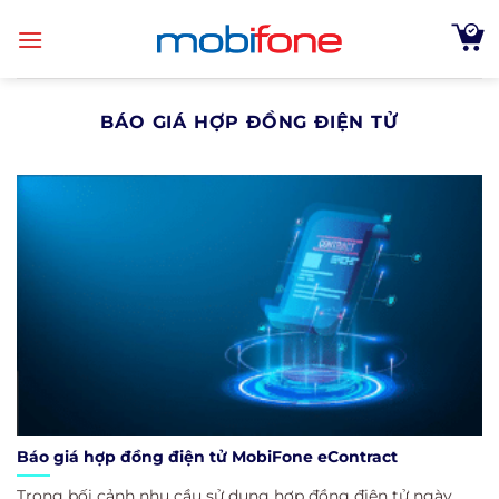
Skip
to
content
BÁO GIÁ HỢP ĐỒNG ĐIỆN TỬ
Báo giá hợp đồng điện tử MobiFone eContract
Trong bối cảnh nhu cầu sử dụng hợp đồng điện tử ngày