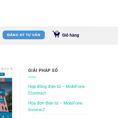
Giỏ hàng
ĐĂNG KÝ TƯ VẤN
GIẢI PHÁP SỐ
Hợp đồng điện tử – MobiFone
Econtract
Hóa đơn điện tử – MobiFone
Invoice-2