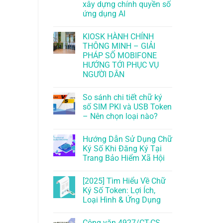
xây dựng chính quyền số
ứng dụng AI
KIOSK HÀNH CHÍNH
THÔNG MINH – GIẢI
PHÁP SỐ MOBIFONE
HƯỚNG TỚI PHỤC VỤ
NGƯỜI DÂN
So sánh chi tiết chữ ký
số SIM PKI và USB Token
– Nên chọn loại nào?
Hướng Dẫn Sử Dụng Chữ
Ký Số Khi Đăng Ký Tại
Trang Bảo Hiểm Xã Hội
[2025] Tìm Hiểu Về Chữ
Ký Số Token: Lợi Ích,
Loại Hình & Ứng Dụng
Công văn 4927/CT-CS