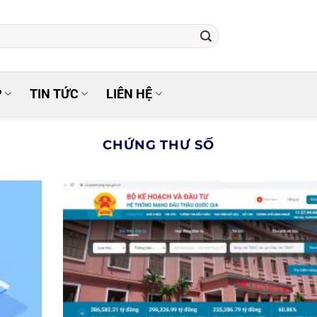
P
TIN TỨC
LIÊN HỆ
CHỨNG THƯ SỐ