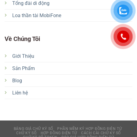
Tổng đài di động
Loa thần tài MobiFone
Về Chúng Tôi
Giới Thiệu
Sản Phẩm
Blog
Liên hệ
BẢNG GIÁ CHỮ KÝ SỐ
PHẦN MỀM KÝ HỢP ĐỒNG ĐIỆN TỬ
CHỮ KÝ SỐ
HỢP ĐỒNG ĐIỆN TỬ
CÁCH CÀI CHỮ KÝ SỐ