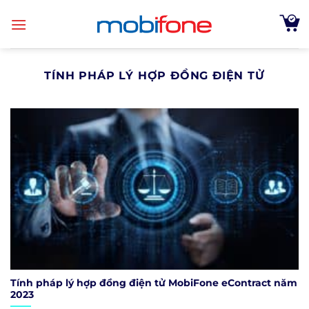
Skip
to
content
TÍNH PHÁP LÝ HỢP ĐỒNG ĐIỆN TỬ
Tính pháp lý hợp đồng điện tử MobiFone eContract năm
2023