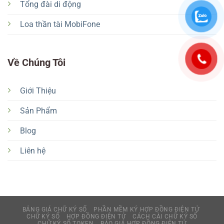
Tổng đài di động
Loa thần tài MobiFone
Về Chúng Tôi
Giới Thiệu
Sản Phẩm
Blog
Liên hệ
BẢNG GIÁ CHỮ KÝ SỐ
PHẦN MỀM KÝ HỢP ĐỒNG ĐIỆN TỬ
CHỮ KÝ SỐ
HỢP ĐỒNG ĐIỆN TỬ
CÁCH CÀI CHỮ KÝ SỐ
CHỮ KÝ SỐ TOKEN
BÁO GIÁ HỢP ĐỒNG ĐIỆN TỬ