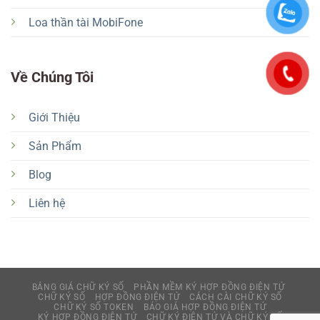
Loa thần tài MobiFone
Về Chúng Tôi
Giới Thiệu
Sản Phẩm
Blog
Liên hệ
BẢNG GIÁ CHỮ KÝ SỐ
PHẦN MỀM KÝ HỢP ĐỒNG ĐIỆN TỬ
CHỮ KÝ SỐ
HỢP ĐỒNG ĐIỆN TỬ
CÁCH CÀI CHỮ KÝ SỐ
CHỮ KÝ SỐ TOKEN
BÁO GIÁ HỢP ĐỒNG ĐIỆN TỬ
KÝ HỢP ĐỒNG ĐIỆN TỬ
CHỮ KÝ ĐIỆN TỬ VÀ CHỮ KÝ SỐ