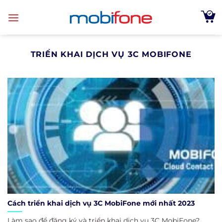
Skip
to
content
TRIỂN KHAI DỊCH VỤ 3C MOBIFONE
Cách triển khai dịch vụ 3C MobiFone mới nhất 2023
Làm sao để đăng ký và triển khai dịch vụ 3C MobiFone?