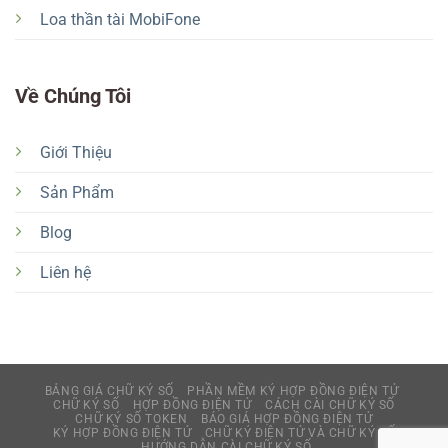
Loa thần tài MobiFone
Về Chúng Tôi
Giới Thiệu
Sản Phẩm
Blog
Liên hệ
BẢNG GIÁ CHỮ KÝ SỐ
PHẦN MỀM KÝ HỢP ĐỒNG ĐIỆN TỬ
CHỮ KÝ SỐ
HỢP ĐỒNG ĐIỆN TỬ
CÁCH CÀI CHỮ KÝ SỐ
CHỮ KÝ SỐ TOKEN
BÁO GIÁ HỢP ĐỒNG ĐIỆN TỬ
KÝ HỢP ĐỒNG ĐIỆN TỬ
CHỮ KÝ ĐIỆN TỬ VÀ CHỮ KÝ SỐ
HƯỚNG DẪN CÀI CHỮ KÝ SỐ