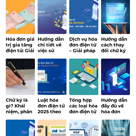
XÂY DỰNG
Bình Phú
MINH – GIẢI
Ích, Loại
NỀN TẢNG
thúc đẩy
PHÁP SỐ
Hình & Ứng
CREATOR
chuyển đổi
MOBIFONE
Dụng
ECONOMY
số, xây
HƯỚNG TỚI
dựng chính
PHỤC VỤ
quyền số
NGƯỜI DÂN
ứng dụng
Hóa đơn giá
Hướng dẫn
Dịch vụ hóa
Hướng dẫn
AI
trị gia tăng
chi tiết về
đơn điện tử
cách thay
điện tử: Giải
việc sử
– Giải pháp
đổi chữ ký
pháp số tối
dụng hóa
số quản lý
số đối với
ưu cho
đơn điện tử
hóa đơn
website
doanh
cho doanh
thông minh
Tổng cục
nghiệp hiện
nghiệp
thuế
đại
Chữ ký là
Luật hóa
Tổng hợp
Hướng dẫn
gì? Khái
đơn điện tử
các loại hóa
đầy đủ về
niệm, phân
2025 theo
đơn điện tử
hóa đơn
loại các loại
Thông tư 78
và cập nhật
điện tử khởi
chữ ký phổ
– Nội dung
quy định
tạo từ máy
biến
chi tiết
mới nhất
tính tiền
[Update