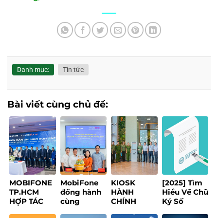
Danh mục:
Tin tức
Bài viết cùng chủ đề:
MOBIFONE
MobiFone
KIOSK
[2025] Tìm
TP.HCM
đồng hành
HÀNH
Hiểu Về Chữ
HỢP TÁC
cùng
CHÍNH
Ký Số
1CREATORS
phường
THÔNG
Token: Lợi