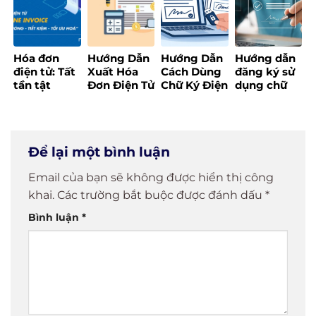
2025]
Hóa đơn
Hướng Dẫn
Hướng Dẫn
Hướng dẫn
điện tử: Tất
Xuất Hóa
Cách Dùng
đăng ký sử
tần tật
Đơn Điện Tử
Chữ Ký Điện
dụng chữ
những điều
Đúng Quy
Tử Đơn Giản
ký điện tử
bạn cần
Định,
và Hiệu Quả
cá nhân
biết trước
Nhanh
khi triển
Chóng và
Để lại một bình luận
khai
Hiệu Quả
Email của bạn sẽ không được hiển thị công
khai.
Các trường bắt buộc được đánh dấu
*
Bình luận
*