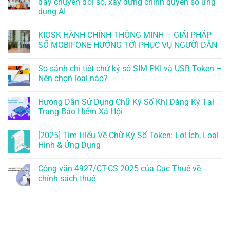
đẩy chuyển đổi số, xây dựng chính quyền số ứng
dụng AI
KIOSK HÀNH CHÍNH THÔNG MINH – GIẢI PHÁP
SỐ MOBIFONE HƯỚNG TỚI PHỤC VỤ NGƯỜI DÂN
So sánh chi tiết chữ ký số SIM PKI và USB Token –
Nên chọn loại nào?
Hướng Dẫn Sử Dụng Chữ Ký Số Khi Đăng Ký Tại
Trang Bảo Hiểm Xã Hội
[2025] Tìm Hiểu Về Chữ Ký Số Token: Lợi Ích, Loại
Hình & Ứng Dụng
Công văn 4927/CT-CS 2025 của Cục Thuế về
chính sách thuế