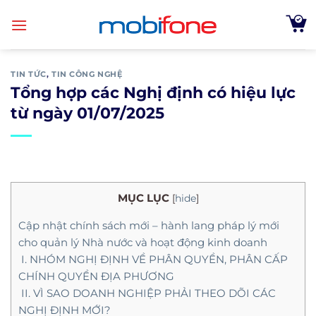
Skip
to
content
TIN TỨC
,
TIN CÔNG NGHỆ
Tổng hợp các Nghị định có hiệu lực
từ ngày 01/07/2025
MỤC LỤC
[
hide
]
Cập nhật chính sách mới – hành lang pháp lý mới
cho quản lý Nhà nước và hoạt động kinh doanh
I. NHÓM NGHỊ ĐỊNH VỀ PHÂN QUYỀN, PHÂN CẤP
CHÍNH QUYỀN ĐỊA PHƯƠNG
II. VÌ SAO DOANH NGHIỆP PHẢI THEO DÕI CÁC
NGHỊ ĐỊNH MỚI?