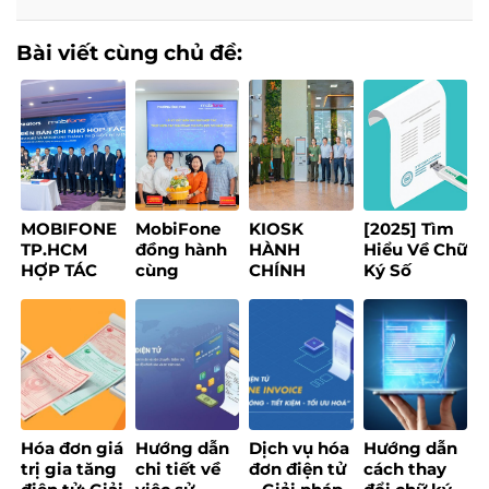
Bài viết cùng chủ đề:
MOBIFONE
MobiFone
KIOSK
[2025] Tìm
TP.HCM
đồng hành
HÀNH
Hiểu Về Chữ
HỢP TÁC
cùng
CHÍNH
Ký Số
1CREATORS
phường
THÔNG
Token: Lợi
XÂY DỰNG
Bình Phú
MINH – GIẢI
Ích, Loại
NỀN TẢNG
thúc đẩy
PHÁP SỐ
Hình & Ứng
CREATOR
chuyển đổi
MOBIFONE
Dụng
ECONOMY
số, xây
HƯỚNG TỚI
dựng chính
PHỤC VỤ
quyền số
NGƯỜI DÂN
ứng dụng
Hóa đơn giá
Hướng dẫn
Dịch vụ hóa
Hướng dẫn
AI
trị gia tăng
chi tiết về
đơn điện tử
cách thay