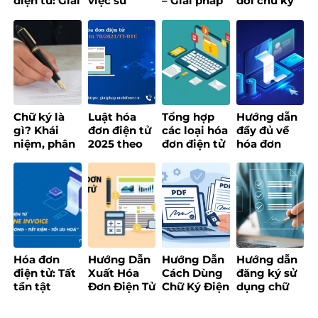
điện tử: Giải
việc sử
– Giải pháp
đổi chữ ký
pháp số tối
dụng hóa
số quản lý
số đối với
ưu cho
đơn điện tử
hóa đơn
website
doanh
cho doanh
thông minh
Tổng cục
nghiệp hiện
nghiệp
thuế
đại
Chữ ký là
Luật hóa
Tổng hợp
Hướng dẫn
gì? Khái
đơn điện tử
các loại hóa
đầy đủ về
niệm, phân
2025 theo
đơn điện tử
hóa đơn
loại các loại
Thông tư 78
và cập nhật
điện tử khởi
chữ ký phổ
– Nội dung
quy định
tạo từ máy
biến
chi tiết
mới nhất
tính tiền
[Update
2025]
Hóa đơn
Hướng Dẫn
Hướng Dẫn
Hướng dẫn
điện tử: Tất
Xuất Hóa
Cách Dùng
đăng ký sử
tần tật
Đơn Điện Tử
Chữ Ký Điện
dụng chữ
những điều
Đúng Quy
Tử Đơn Giản
ký điện tử
bạn cần
Định,
và Hiệu Quả
cá nhân