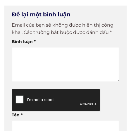
biết trước
Nhanh
khi triển
Chóng và
Để lại một bình luận
khai
Hiệu Quả
Email của bạn sẽ không được hiển thị công
khai.
Các trường bắt buộc được đánh dấu
*
Bình luận
*
Tên
*