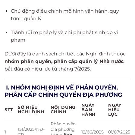
Chủ động điều chỉnh mô hình vận hành, quy
trình quản lý
Tránh rủi ro pháp lý và chi phí phát sinh do vi
phạm
Dưới đây là danh sách chi tiết các Nghị định thuộc
nhóm phân quyền, phân cấp quản lý Nhà nước
,
bắt đầu có hiệu lực từ tháng 7/2025.
I. NHÓM NGHỊ ĐỊNH VỀ PHÂN QUYỀN,
PHÂN CẤP CHÍNH QUYỀN ĐỊA PHƯƠNG
NGÀY
NGÀY
SỐ HIỆU
NỘI DUNG
STT
BAN
HIỆU
NGHỊ ĐỊNH
CHÍNH
HÀNH
LỰC
Phân quyền
151/2025/NĐ-
địa phương
1
12/06/2025
01/07/2025
CP
trong
lĩnh