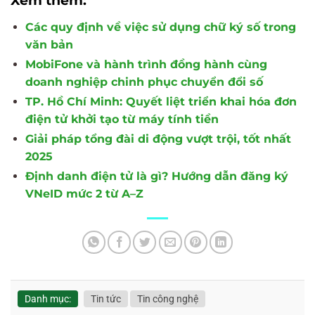
Xem thêm:
Các quy định về việc sử dụng chữ ký số trong
văn bản
MobiFone và hành trình đồng hành cùng
doanh nghiệp chinh phục chuyển đổi số
TP. Hồ Chí Minh: Quyết liệt triển khai hóa đơn
điện tử khởi tạo từ máy tính tiền
Giải pháp tổng đài di động vượt trội, tốt nhất
2025
Định danh điện tử là gì? Hướng dẫn đăng ký
VNeID mức 2 từ A–Z
Danh mục:
Tin tức
Tin công nghệ