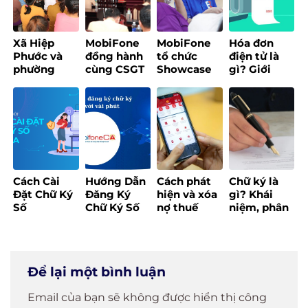
phương
triệu
pháp tính
đồng/năm
thuế sau
Xã Hiệp
MobiFone
MobiFone
Hóa đơn
khi xóa bỏ
Phước và
đồng hành
tổ chức
điện tử là
thuế khoán
phường
cùng CSGT
Showcase
gì? Giới
từ đầu năm
Hòa Hưng
TP.HCM tổ
trải nghiệm
thiệu
2026?
tổ chức
chức tập
EzBill – Giải
MobiFone
chương
huấn
pháp quản
Invoice
trình “Bình
chuyển đổi
lý bán hàng
2025
dân học vụ
số
“một chạm”
số dành cho
cho hộ kinh
Tổ công tác
doanh
công nghệ
Cách Cài
Hướng Dẫn
Cách phát
Chữ ký là
số cộng
Đặt Chữ Ký
Đăng Ký
hiện và xóa
gì? Khái
đồng”
Số
Chữ Ký Số
nợ thuế
niệm, phân
MobiFone
Online Chỉ
trên ứng
loại các loại
CA Dễ Dàng
Với Vài
dụng eTax
chữ ký phổ
Chỉ Trong 5
Phút
Mobile
biến
Phút!
Để lại một bình luận
Email của bạn sẽ không được hiển thị công