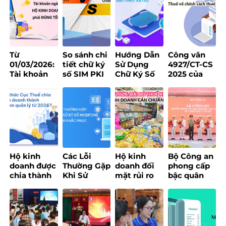
Từ
So sánh chi
Hướng Dẫn
Công văn
01/03/2026:
tiết chữ ký
Sử Dụng
4927/CT-CS
Tài khoản
số SIM PKI
Chữ Ký Số
2025 của
ngân hàng
và USB
Khi Đăng
Cục Thuế về
của hộ kinh
Token – Nên
Ký Tại Trang
chính sách
doanh bắt
chọn loại
Bảo Hiểm
thuế
buộc phải
nào?
Xã Hội
đúng tên
đăng ký
Hộ kinh
Các Lỗi
Hộ kinh
Bộ Công an
doanh được
Thường Gặp
doanh đối
phong cấp
chia thành
Khi Sử
mặt rủi ro
bậc quân
3 nhóm và
Dụng Chữ
nhảy nhóm
hàm cho 8
áp dụng
Ký Số
thuế với
Lãnh đạo
quy định
MobiFone
doanh thu
chủ chốt
mới trong
Và Cách
quanh
của
chuyển đổi
Khắc Phục
ngưỡng 200
MobiFone