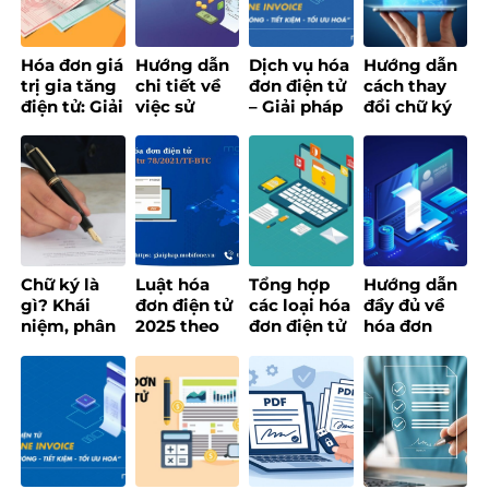
dựng chính
PHỤC VỤ
quyền số
NGƯỜI DÂN
ứng dụng
Hóa đơn giá
Hướng dẫn
Dịch vụ hóa
Hướng dẫn
AI
trị gia tăng
chi tiết về
đơn điện tử
cách thay
điện tử: Giải
việc sử
– Giải pháp
đổi chữ ký
pháp số tối
dụng hóa
số quản lý
số đối với
ưu cho
đơn điện tử
hóa đơn
website
doanh
cho doanh
thông minh
Tổng cục
nghiệp hiện
nghiệp
thuế
đại
Chữ ký là
Luật hóa
Tổng hợp
Hướng dẫn
gì? Khái
đơn điện tử
các loại hóa
đầy đủ về
niệm, phân
2025 theo
đơn điện tử
hóa đơn
loại các loại
Thông tư 78
và cập nhật
điện tử khởi
chữ ký phổ
– Nội dung
quy định
tạo từ máy
biến
chi tiết
mới nhất
tính tiền
[Update
2025]