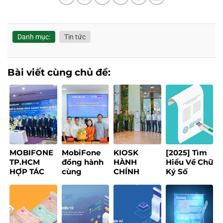
Danh mục:
Tin tức
Bài viết cùng chủ đề:
MOBIFONE
MobiFone
KIOSK
[2025] Tìm
TP.HCM
đồng hành
HÀNH
Hiểu Về Chữ
HỢP TÁC
cùng
CHÍNH
Ký Số
1CREATORS
phường
THÔNG
Token: Lợi
XÂY DỰNG
Bình Phú
MINH – GIẢI
Ích, Loại
NỀN TẢNG
thúc đẩy
PHÁP SỐ
Hình & Ứng
CREATOR
chuyển đổi
MOBIFONE
Dụng
ECONOMY
số, xây
HƯỚNG TỚI