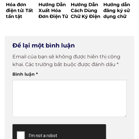
Hóa đơn
Hướng Dẫn
Hướng Dẫn
Hướng dẫn
điện tử: Tất
Xuất Hóa
Cách Dùng
đăng ký sử
tần tật
Đơn Điện Tử
Chữ Ký Điện
dụng chữ
những điều
Đúng Quy
Tử Đơn Giản
ký điện tử
bạn cần
Định,
và Hiệu Quả
cá nhân
biết trước
Nhanh
khi triển
Chóng và
Để lại một bình luận
khai
Hiệu Quả
Email của bạn sẽ không được hiển thị công
khai.
Các trường bắt buộc được đánh dấu
*
Bình luận
*