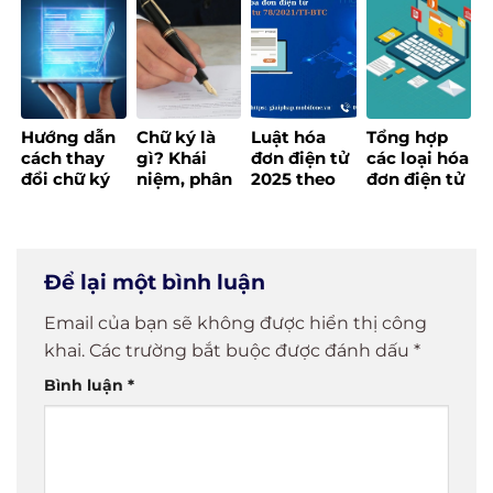
doanh
cho doanh
thông minh
thông minh
nghiệp hiện
nghiệp
cho doanh
đại
nghiệp
Hướng dẫn
Chữ ký là
Luật hóa
Tổng hợp
cách thay
gì? Khái
đơn điện tử
các loại hóa
đổi chữ ký
niệm, phân
2025 theo
đơn điện tử
số đối với
loại các loại
Thông tư 78
và cập nhật
website
chữ ký phổ
– Nội dung
quy định
Tổng cục
biến
chi tiết
mới nhất
thuế
Để lại một bình luận
Email của bạn sẽ không được hiển thị công
khai.
Các trường bắt buộc được đánh dấu
*
Bình luận
*