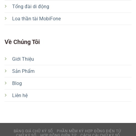
Tổng đài di động
Loa thần tài MobiFone
Về Chúng Tôi
Giới Thiệu
Sản Phẩm
Blog
Liên hệ
BẢNG GIÁ CHỮ KÝ SỐ
PHẦN MỀM KÝ HỢP ĐỒNG ĐIỆN TỬ
CHỮ KÝ SỐ
HỢP ĐỒNG ĐIỆN TỬ
CÁCH CÀI CHỮ KÝ SỐ