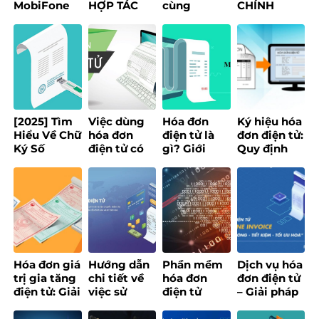
MobiFone
HỢP TÁC
cùng
CHÍNH
Invoice
1CREATORS
phường
THÔNG
2026
XÂY DỰNG
Bình Phú
MINH – GIẢI
NỀN TẢNG
thúc đẩy
PHÁP SỐ
CREATOR
chuyển đổi
MOBIFONE
ECONOMY
số, xây
HƯỚNG TỚI
dựng chính
PHỤC VỤ
quyền số
NGƯỜI DÂN
ứng dụng
[2025] Tìm
Việc dùng
Hóa đơn
Ký hiệu hóa
AI
Hiểu Về Chữ
hóa đơn
điện tử là
đơn điện tử:
Ký Số
điện tử có
gì? Giới
Quy định
Token: Lợi
phải bắt
thiệu
mới theo
Ích, Loại
buộc
MobiFone
Thông tư
Hình & Ứng
không?
Invoice
32/2025/TT-
Dụng
Quy định
2025
BTC
mới nhất
năm 2025
Hóa đơn giá
Hướng dẫn
Phần mềm
Dịch vụ hóa
trị gia tăng
chi tiết về
hóa đơn
đơn điện tử
điện tử: Giải
việc sử
điện tử
– Giải pháp
pháp số tối
dụng hóa
MobiFone –
số quản lý
ưu cho
đơn điện tử
Giải pháp
hóa đơn