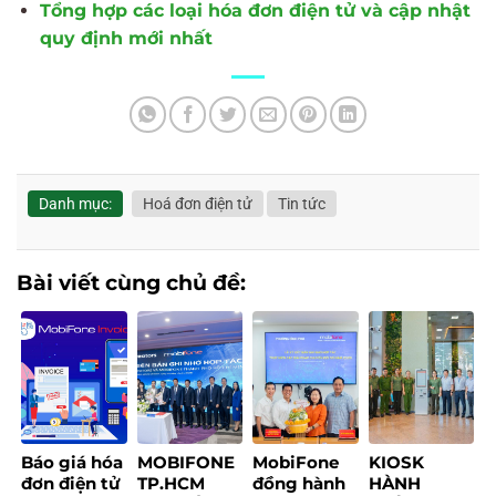
Tổng hợp các loại hóa đơn điện tử và cập nhật
quy định mới nhất
Danh mục:
Hoá đơn điện tử
Tin tức
Bài viết cùng chủ đề:
Báo giá hóa
MOBIFONE
MobiFone
KIOSK
đơn điện tử
TP.HCM
đồng hành
HÀNH