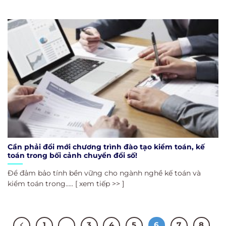
Cần phải đổi mới chương trình đào tạo kiểm toán, kế
toán trong bối cảnh chuyển đổi số!
Để đảm bảo tính bền vững cho ngành nghề kế toán và
kiểm toán trong..... [ xem tiếp >> ]
1
…
3
4
5
6
7
8