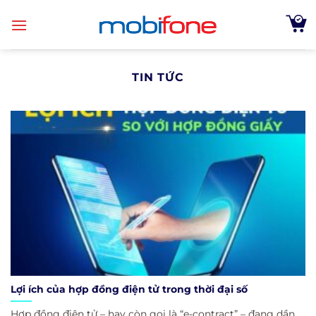
Skip
to
content
TIN TỨC
Lợi ích của hợp đồng điện tử trong thời đại số
Hợp đồng điện tử – hay còn gọi là “e-contract” – đang dần