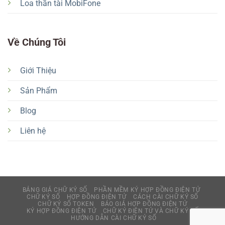
Loa thần tài MobiFone
Về Chúng Tôi
Giới Thiệu
Sản Phẩm
Blog
Liên hệ
BẢNG GIÁ CHỮ KÝ SỐ
PHẦN MỀM KÝ HỢP ĐỒNG ĐIỆN TỬ
CHỮ KÝ SỐ
HỢP ĐỒNG ĐIỆN TỬ
CÁCH CÀI CHỮ KÝ SỐ
CHỮ KÝ SỐ TOKEN
BÁO GIÁ HỢP ĐỒNG ĐIỆN TỬ
KÝ HỢP ĐỒNG ĐIỆN TỬ
CHỮ KÝ ĐIỆN TỬ VÀ CHỮ KÝ SỐ
HƯỚNG DẪN CÀI CHỮ KÝ SỐ