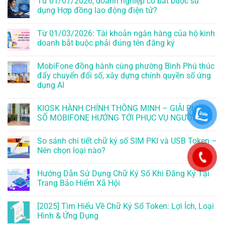
Từ 01/07/2026, doanh nghiệp có bắt buộc sử
dụng Hợp đồng lao động điện tử?
Từ 01/03/2026: Tài khoản ngân hàng của hộ kinh
doanh bắt buộc phải đúng tên đăng ký
MobiFone đồng hành cùng phường Bình Phú thúc
đẩy chuyển đổi số, xây dựng chính quyền số ứng
dụng AI
KIOSK HÀNH CHÍNH THÔNG MINH – GIẢI PHÁP
SỐ MOBIFONE HƯỚNG TỚI PHỤC VỤ NGƯỜI DÂN
So sánh chi tiết chữ ký số SIM PKI và USB Token –
Nên chọn loại nào?
Hướng Dẫn Sử Dụng Chữ Ký Số Khi Đăng Ký Tại
Trang Bảo Hiểm Xã Hội
[2025] Tìm Hiểu Về Chữ Ký Số Token: Lợi Ích, Loại
Hình & Ứng Dụng