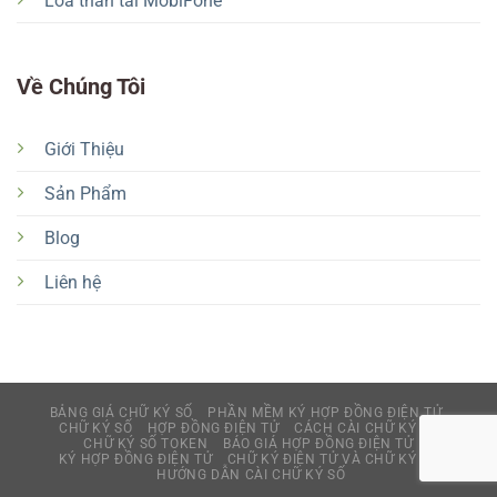
Loa thần tài MobiFone
Về Chúng Tôi
Giới Thiệu
Sản Phẩm
Blog
Liên hệ
BẢNG GIÁ CHỮ KÝ SỐ
PHẦN MỀM KÝ HỢP ĐỒNG ĐIỆN TỬ
CHỮ KÝ SỐ
HỢP ĐỒNG ĐIỆN TỬ
CÁCH CÀI CHỮ KÝ SỐ
CHỮ KÝ SỐ TOKEN
BÁO GIÁ HỢP ĐỒNG ĐIỆN TỬ
KÝ HỢP ĐỒNG ĐIỆN TỬ
CHỮ KÝ ĐIỆN TỬ VÀ CHỮ KÝ SỐ
HƯỚNG DẪN CÀI CHỮ KÝ SỐ