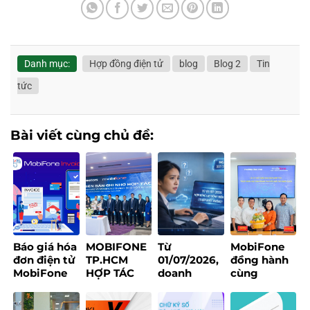
Danh mục:
Hợp đồng điện tử
blog
Blog 2
Tin
tức
Bài viết cùng chủ đề:
Báo giá hóa
MOBIFONE
Từ
MobiFone
đơn điện tử
TP.HCM
01/07/2026,
đồng hành
MobiFone
HỢP TÁC
doanh
cùng
Invoice
1CREATORS
nghiệp có
phường
2026
XÂY DỰNG
bắt buộc sử
Bình Phú