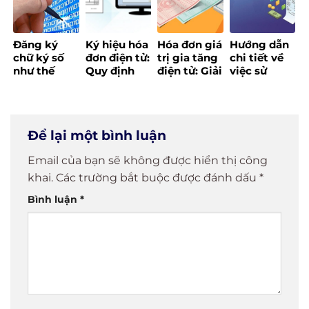
năm 2025
Đăng ký
Ký hiệu hóa
Hóa đơn giá
Hướng dẫn
chữ ký số
đơn điện tử:
trị gia tăng
chi tiết về
như thế
Quy định
điện tử: Giải
việc sử
nào? Hướng
mới theo
pháp số tối
dụng hóa
dẫn chi tiết
Thông tư
ưu cho
đơn điện tử
từ A đến Z
32/2025/TT-
doanh
cho doanh
BTC
nghiệp hiện
nghiệp
Để lại một bình luận
đại
Email của bạn sẽ không được hiển thị công
khai.
Các trường bắt buộc được đánh dấu
*
Bình luận
*