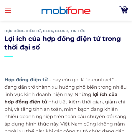
Skip
to
content
HỢP ĐỒNG ĐIỆN TỬ
,
BLOG
,
BLOG 2
,
TIN TỨC
Lợi ích của hợp đồng điện tử trong
thời đại số
Hợp đồng điện tử
– hay còn gọi là “e-contract” –
đang dần trở thành xu hướng phổ biến trong nhiều
lĩnh vực kinh doanh hiện nay. Những
lợi ích của
hợp đồng điện tử
như tiết kiệm thời gian, giảm chi
phí, và tăng tính an toàn, minh bạch đang khiến
nhiều doanh nghiệp trên toàn cầu chuyển đổi sang
áp dụng hình thức này. Việt Nam cũng không nằm
ngoài xu thế này, khi các công ty, tổ chức đang dần