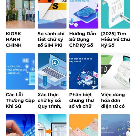
NỀN TẢNG
dụng Hợp
thúc đẩy
CREATOR
đồng lao
chuyển đổi
ECONOMY
động điện
số, xây
tử?
dựng chính
quyền số
ứng dụng
KIOSK
So sánh chi
Hướng Dẫn
[2025] Tìm
AI
HÀNH
tiết chữ ký
Sử Dụng
Hiểu Về Chữ
CHÍNH
số SIM PKI
Chữ Ký Số
Ký Số
THÔNG
và USB
Khi Đăng
Token: Lợi
MINH – GIẢI
Token – Nên
Ký Tại Trang
Ích, Loại
PHÁP SỐ
chọn loại
Bảo Hiểm
Hình & Ứng
MOBIFONE
nào?
Xã Hội
Dụng
HƯỚNG TỚI
PHỤC VỤ
NGƯỜI DÂN
Các Lỗi
Xác thực
Phân biệt
Việc dùng
Thường Gặp
chữ ký số:
chứng thư
hóa đơn
Khi Sử
Quy trình,
số và chữ
điện tử có
Dụng Chữ
điều kiện và
ký số chi
phải bắt
Ký Số
cách chọn
tiết nhất
buộc
MobiFone
tổ chức uy
2025
không?
Và Cách
tín
Quy định
Khắc Phục
mới nhất