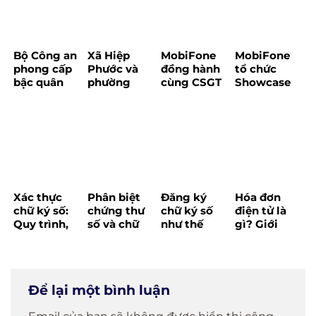
chuyển đổi
Khắc Phục
ngưỡng 200
phương
triệu
pháp tính
đồng/năm
thuế sau
Bộ Công an
Xã Hiệp
MobiFone
MobiFone
khi xóa bỏ
phong cấp
Phước và
đồng hành
tổ chức
thuế khoán
bậc quân
phường
cùng CSGT
Showcase
từ đầu năm
hàm cho 8
Hòa Hưng
TP.HCM tổ
trải nghiệm
2026?
Lãnh đạo
tổ chức
chức tập
EzBill – Giải
chủ chốt
chương
huấn
pháp quản
của
trình “Bình
chuyển đổi
lý bán hàng
MobiFone
dân học vụ
số
“một chạm”
số dành cho
cho hộ kinh
Tổ công tác
doanh
công nghệ
Xác thực
Phân biệt
Đăng ký
Hóa đơn
số cộng
chữ ký số:
chứng thư
chữ ký số
điện tử là
đồng”
Quy trình,
số và chữ
như thế
gì? Giới
điều kiện và
ký số chi
nào? Hướng
thiệu
cách chọn
tiết nhất
dẫn chi tiết
MobiFone
tổ chức uy
2025
từ A đến Z
Invoice
tín
2025
Để lại một bình luận