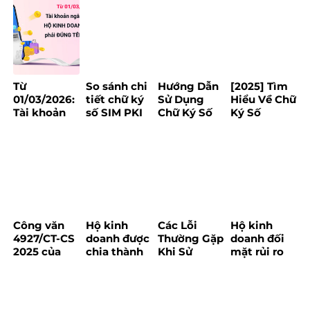
Từ
So sánh chi
Hướng Dẫn
[2025] Tìm
01/03/2026:
tiết chữ ký
Sử Dụng
Hiểu Về Chữ
Tài khoản
số SIM PKI
Chữ Ký Số
Ký Số
ngân hàng
và USB
Khi Đăng
Token: Lợi
của hộ kinh
Token – Nên
Ký Tại Trang
Ích, Loại
doanh bắt
chọn loại
Bảo Hiểm
Hình & Ứng
buộc phải
nào?
Xã Hội
Dụng
đúng tên
đăng ký
Công văn
Hộ kinh
Các Lỗi
Hộ kinh
4927/CT-CS
doanh được
Thường Gặp
doanh đối
2025 của
chia thành
Khi Sử
mặt rủi ro
Cục Thuế về
3 nhóm và
Dụng Chữ
nhảy nhóm
chính sách
áp dụng
Ký Số
thuế với
thuế
quy định
MobiFone
doanh thu
mới trong
Và Cách
quanh