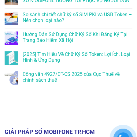
SỐ MOBIFONE HƯỚNG TỚI PHỤC VỤ NGƯỜI DÂN
So sánh chi tiết chữ ký số SIM PKI và USB Token –
Nên chọn loại nào?
Hướng Dẫn Sử Dụng Chữ Ký Số Khi Đăng Ký Tại
Trang Bảo Hiểm Xã Hội
[2025] Tìm Hiểu Về Chữ Ký Số Token: Lợi Ích, Loại
Hình & Ứng Dụng
Công văn 4927/CT-CS 2025 của Cục Thuế về
chính sách thuế
GIẢI PHÁP SỐ MOBIFONE TP.HCM