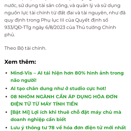
nước, sử dụng tài sản công, và quản lý và sử dụng
nguồn lực tài chính từ đất đai và tài nguyên, như đã
quy định trong Phụ lục III của Quyết định số
933/QĐ-TTg ngày 6/8/2023 của Thủ tướng Chính
phủ.
Theo Bộ tài chính.
Xem thêm:
Mind-Vis – AI tái hiện hơn 80% hình ảnh trong
não người!
AI tạo chân dung như ở studio cực hot!
08 NHÓM NGÀNH CẦN ÁP DỤNG HÓA ĐƠN
ĐIỆN TỬ TỪ MÁY TÍNH TIỀN
[Bật Mí] Lợi ích khi thuê chỗ đặt máy chủ mà
doanh nghiệp cần biết
Lưu ý thông tư 78 về hóa đơn điện tử mới nhất