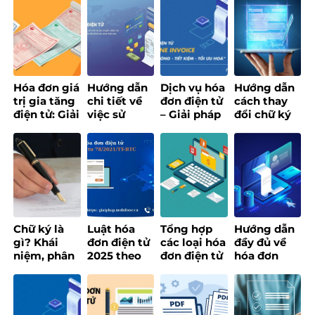
NỀN TẢNG
thúc đẩy
PHÁP SỐ
Hình & Ứng
CREATOR
chuyển đổi
MOBIFONE
Dụng
ECONOMY
số, xây
HƯỚNG TỚI
dựng chính
PHỤC VỤ
quyền số
NGƯỜI DÂN
ứng dụng
Hóa đơn giá
Hướng dẫn
Dịch vụ hóa
Hướng dẫn
AI
trị gia tăng
chi tiết về
đơn điện tử
cách thay
điện tử: Giải
việc sử
– Giải pháp
đổi chữ ký
pháp số tối
dụng hóa
số quản lý
số đối với
ưu cho
đơn điện tử
hóa đơn
website
doanh
cho doanh
thông minh
Tổng cục
nghiệp hiện
nghiệp
thuế
đại
Chữ ký là
Luật hóa
Tổng hợp
Hướng dẫn
gì? Khái
đơn điện tử
các loại hóa
đầy đủ về
niệm, phân
2025 theo
đơn điện tử
hóa đơn
loại các loại
Thông tư 78
và cập nhật
điện tử khởi
chữ ký phổ
– Nội dung
quy định
tạo từ máy
biến
chi tiết
mới nhất
tính tiền
[Update