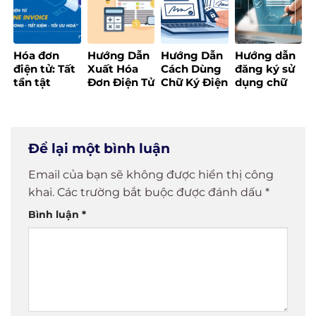
2025]
Hóa đơn
Hướng Dẫn
Hướng Dẫn
Hướng dẫn
điện tử: Tất
Xuất Hóa
Cách Dùng
đăng ký sử
tần tật
Đơn Điện Tử
Chữ Ký Điện
dụng chữ
những điều
Đúng Quy
Tử Đơn Giản
ký điện tử
bạn cần
Định,
và Hiệu Quả
cá nhân
biết trước
Nhanh
khi triển
Chóng và
Để lại một bình luận
khai
Hiệu Quả
Email của bạn sẽ không được hiển thị công
khai.
Các trường bắt buộc được đánh dấu
*
Bình luận
*