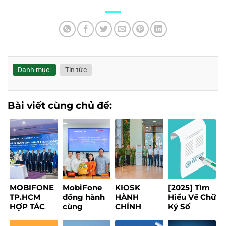
Danh mục:
Tin tức
Bài viết cùng chủ đề:
MOBIFONE
MobiFone
KIOSK
[2025] Tìm
TP.HCM
đồng hành
HÀNH
Hiểu Về Chữ
HỢP TÁC
cùng
CHÍNH
Ký Số
1CREATORS
phường
THÔNG
Token: Lợi
XÂY DỰNG
Bình Phú
MINH – GIẢI
Ích, Loại