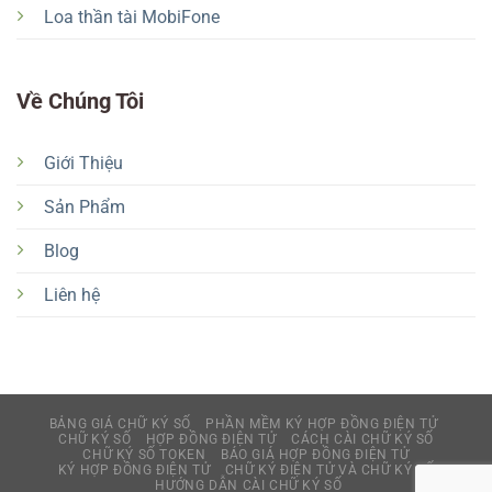
Loa thần tài MobiFone
Về Chúng Tôi
Giới Thiệu
Sản Phẩm
Blog
Liên hệ
BẢNG GIÁ CHỮ KÝ SỐ
PHẦN MỀM KÝ HỢP ĐỒNG ĐIỆN TỬ
CHỮ KÝ SỐ
HỢP ĐỒNG ĐIỆN TỬ
CÁCH CÀI CHỮ KÝ SỐ
CHỮ KÝ SỐ TOKEN
BÁO GIÁ HỢP ĐỒNG ĐIỆN TỬ
KÝ HỢP ĐỒNG ĐIỆN TỬ
CHỮ KÝ ĐIỆN TỬ VÀ CHỮ KÝ SỐ
HƯỚNG DẪN CÀI CHỮ KÝ SỐ