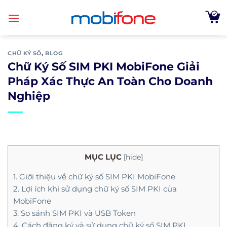
Skip
to
content
CHỮ KÝ SỐ
,
BLOG
Chữ Ký Số SIM PKI MobiFone Giải
Pháp Xác Thực An Toàn Cho Doanh
Nghiệp
MỤC LỤC
[
hide
]
1. Giới thiệu về chữ ký số SIM PKI MobiFone
2. Lợi ích khi sử dụng chữ ký số SIM PKI của
MobiFone
3. So sánh SIM PKI và USB Token
4. Cách đăng ký và sử dụng chữ ký số SIM PKI