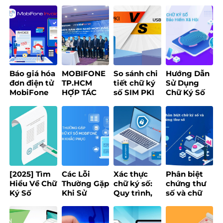
Báo giá hóa
MOBIFONE
So sánh chi
Hướng Dẫn
đơn điện tử
TP.HCM
tiết chữ ký
Sử Dụng
MobiFone
HỢP TÁC
số SIM PKI
Chữ Ký Số
Invoice
1CREATORS
và USB
Khi Đăng
2026
XÂY DỰNG
Token – Nên
Ký Tại Trang
NỀN TẢNG
chọn loại
Bảo Hiểm
CREATOR
nào?
Xã Hội
ECONOMY
[2025] Tìm
Các Lỗi
Xác thực
Phân biệt
Hiểu Về Chữ
Thường Gặp
chữ ký số:
chứng thư
Ký Số
Khi Sử
Quy trình,
số và chữ
Token: Lợi
Dụng Chữ
điều kiện và
ký số chi
Ích, Loại
Ký Số
cách chọn
tiết nhất
Hình & Ứng
MobiFone
tổ chức uy
2025