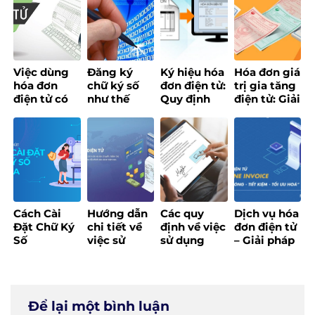
Dụng
Và Cách
tín
Khắc Phục
Việc dùng
Đăng ký
Ký hiệu hóa
Hóa đơn giá
hóa đơn
chữ ký số
đơn điện tử:
trị gia tăng
điện tử có
như thế
Quy định
điện tử: Giải
phải bắt
nào? Hướng
mới theo
pháp số tối
buộc
dẫn chi tiết
Thông tư
ưu cho
không?
từ A đến Z
32/2025/TT-
doanh
Quy định
BTC
nghiệp hiện
mới nhất
đại
năm 2025
Cách Cài
Hướng dẫn
Các quy
Dịch vụ hóa
Đặt Chữ Ký
chi tiết về
định về việc
đơn điện tử
Số
việc sử
sử dụng
– Giải pháp
MobiFone
dụng hóa
chữ ký số
số quản lý
CA Dễ Dàng
đơn điện tử
trong văn
hóa đơn
Chỉ Trong 5
cho doanh
bản
thông minh
Phút!
nghiệp
Để lại một bình luận