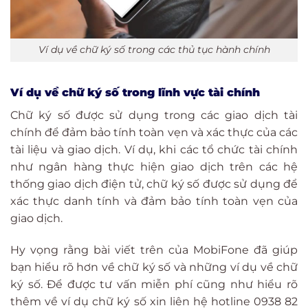
Ví dụ về chữ ký số trong các thủ tục hành chính
Ví dụ về chữ ký số trong lĩnh vực tài chính
Chữ ký số được sử dụng trong các giao dịch tài
chính để đảm bảo tính toàn vẹn và xác thực của các
tài liệu và giao dịch. Ví dụ, khi các tổ chức tài chính
như ngân hàng thực hiện giao dịch trên các hệ
thống giao dịch điện tử, chữ ký số được sử dụng để
xác thực danh tính và đảm bảo tính toàn vẹn của
giao dịch.
Hy vọng rằng bài viết trên của MobiFone đã giúp
bạn hiểu rõ hơn về chữ ký số và những ví dụ về chữ
ký số. Để được tư vấn miễn phí cũng như hiểu rõ
thêm về ví dụ chữ ký số xin liên hệ hotline 0938 82