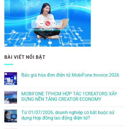
BÀI VIẾT NỔI BẬT
Báo giá hóa đơn điện tử MobiFone Invoice 2026
MOBIFONE TP.HCM HỢP TÁC 1CREATORS XÂY
DỰNG NỀN TẢNG CREATOR ECONOMY
Từ 01/07/2026, doanh nghiệp có bắt buộc sử
dụng Hợp đồng lao động điện tử?