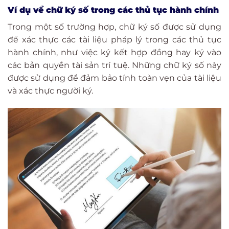
Ví dụ về chữ ký số trong các thủ tục hành chính
Trong một số trường hợp, chữ ký số được sử dụng
để xác thực các tài liệu pháp lý trong các thủ tục
hành chính, như việc ký kết hợp đồng hay ký vào
các bản quyền tài sản trí tuệ. Những chữ ký số này
được sử dụng để đảm bảo tính toàn vẹn của tài liệu
và xác thực người ký.