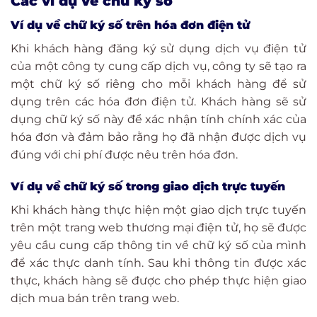
Các ví dụ về chữ ký số
Ví dụ về chữ ký số trên hóa đơn điện tử
Khi khách hàng đăng ký sử dụng dịch vụ điện tử
của một công ty cung cấp dịch vụ, công ty sẽ tạo ra
một chữ ký số riêng cho mỗi khách hàng để sử
dụng trên các hóa đơn điện tử. Khách hàng sẽ sử
dụng chữ ký số này để xác nhận tính chính xác của
hóa đơn và đảm bảo rằng họ đã nhận được dịch vụ
đúng với chi phí được nêu trên hóa đơn.
Ví dụ về chữ ký số trong giao dịch trực tuyến
Khi khách hàng thực hiện một giao dịch trực tuyến
trên một trang web thương mại điện tử, họ sẽ được
yêu cầu cung cấp thông tin về chữ ký số của mình
để xác thực danh tính. Sau khi thông tin được xác
thực, khách hàng sẽ được cho phép thực hiện giao
dịch mua bán trên trang web.