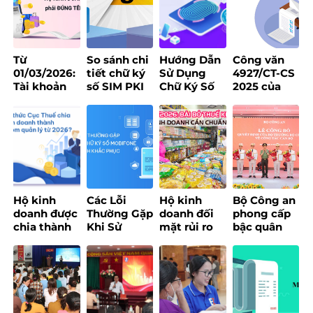
Từ
So sánh chi
Hướng Dẫn
Công văn
01/03/2026:
tiết chữ ký
Sử Dụng
4927/CT-CS
Tài khoản
số SIM PKI
Chữ Ký Số
2025 của
ngân hàng
và USB
Khi Đăng
Cục Thuế về
của hộ kinh
Token – Nên
Ký Tại Trang
chính sách
doanh bắt
chọn loại
Bảo Hiểm
thuế
buộc phải
nào?
Xã Hội
đúng tên
đăng ký
Hộ kinh
Các Lỗi
Hộ kinh
Bộ Công an
doanh được
Thường Gặp
doanh đối
phong cấp
chia thành
Khi Sử
mặt rủi ro
bậc quân
3 nhóm và
Dụng Chữ
nhảy nhóm
hàm cho 8
áp dụng
Ký Số
thuế với
Lãnh đạo
quy định
MobiFone
doanh thu
chủ chốt
mới trong
Và Cách
quanh
của
chuyển đổi
Khắc Phục
ngưỡng 200
MobiFone
phương
triệu