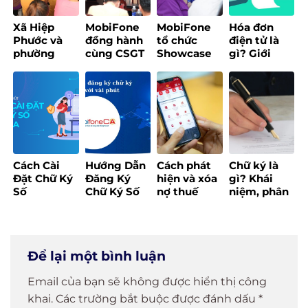
pháp tính
đồng/năm
thuế sau
Xã Hiệp
MobiFone
MobiFone
Hóa đơn
khi xóa bỏ
Phước và
đồng hành
tổ chức
điện tử là
thuế khoán
phường
cùng CSGT
Showcase
gì? Giới
từ đầu năm
Hòa Hưng
TP.HCM tổ
trải nghiệm
thiệu
2026?
tổ chức
chức tập
EzBill – Giải
MobiFone
chương
huấn
pháp quản
Invoice
trình “Bình
chuyển đổi
lý bán hàng
2025
dân học vụ
số
“một chạm”
số dành cho
cho hộ kinh
Tổ công tác
doanh
công nghệ
Cách Cài
Hướng Dẫn
Cách phát
Chữ ký là
số cộng
Đặt Chữ Ký
Đăng Ký
hiện và xóa
gì? Khái
đồng”
Số
Chữ Ký Số
nợ thuế
niệm, phân
MobiFone
Online Chỉ
trên ứng
loại các loại
CA Dễ Dàng
Với Vài
dụng eTax
chữ ký phổ
Chỉ Trong 5
Phút
Mobile
biến
Phút!
Để lại một bình luận
Email của bạn sẽ không được hiển thị công
khai.
Các trường bắt buộc được đánh dấu
*