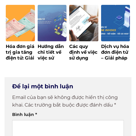
ký số chi
phải bắt
nào? Hướng
mới theo
tiết nhất
buộc
dẫn chi tiết
Thông tư
2025
không?
từ A đến Z
32/2025/TT-
Quy định
BTC
mới nhất
năm 2025
Hóa đơn giá
Hướng dẫn
Các quy
Dịch vụ hóa
trị gia tăng
chi tiết về
định về việc
đơn điện tử
điện tử: Giải
việc sử
sử dụng
– Giải pháp
pháp số tối
dụng hóa
chữ ký số
số quản lý
ưu cho
đơn điện tử
trong văn
hóa đơn
doanh
cho doanh
bản
thông minh
nghiệp hiện
nghiệp
Để lại một bình luận
đại
Email của bạn sẽ không được hiển thị công
khai.
Các trường bắt buộc được đánh dấu
*
Bình luận
*