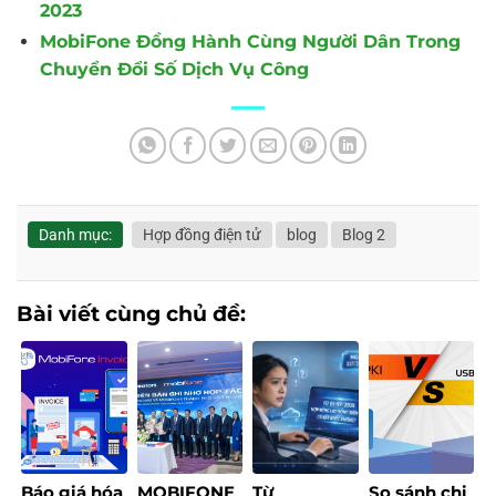
2023
MobiFone Đồng Hành Cùng Người Dân Trong
Chuyển Đổi Số Dịch Vụ Công
Danh mục:
Hợp đồng điện tử
blog
Blog 2
Bài viết cùng chủ đề:
Báo giá hóa
MOBIFONE
Từ
So sánh chi