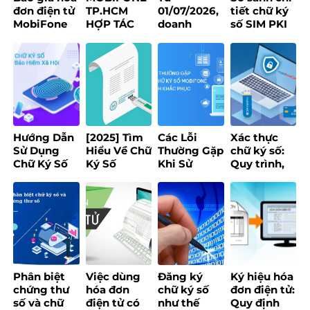
đơn điện tử
TP.HCM
01/07/2026,
tiết chữ ký
MobiFone
HỢP TÁC
doanh
số SIM PKI
Invoice
1CREATORS
nghiệp có
và USB
2026
XÂY DỰNG
bắt buộc sử
Token – Nên
NỀN TẢNG
dụng Hợp
chọn loại
CREATOR
đồng lao
nào?
ECONOMY
động điện
tử?
Hướng Dẫn
[2025] Tìm
Các Lỗi
Xác thực
Sử Dụng
Hiểu Về Chữ
Thường Gặp
chữ ký số:
Chữ Ký Số
Ký Số
Khi Sử
Quy trình,
Khi Đăng
Token: Lợi
Dụng Chữ
điều kiện và
Ký Tại Trang
Ích, Loại
Ký Số
cách chọn
Bảo Hiểm
Hình & Ứng
MobiFone
tổ chức uy
Xã Hội
Dụng
Và Cách
tín
Khắc Phục
Phân biệt
Việc dùng
Đăng ký
Ký hiệu hóa
chứng thư
hóa đơn
chữ ký số
đơn điện tử:
số và chữ
điện tử có
như thế
Quy định