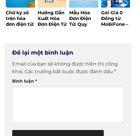
Chữ ký số
Hướng Dẫn
Mẫu Hóa
Gói Giá 0
trên hóa
Xuất Hóa
Đơn Điện
Đồng từ
đơn điện tử:
Đơn Điện Tử
Tử: Quy
MobiFone –
Quy định
Đúng Quy
Định & Tải
Cơ hội
bắt buộc
Định,
Mẫu Chuẩn
VÀNG để hộ
mới theo
Nhanh
Mới Nhất
kinh doanh
Nghị định
Chóng và
2025
chuyển đổi
Để lại một bình luận
70/2025
Hiệu Quả
số theo
Nghị định
Email của bạn sẽ không được hiển thị công
70/2025
khai.
Các trường bắt buộc được đánh dấu
*
Bình luận
*