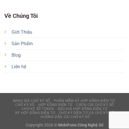
Về Chúng Tôi
Giới Thiệu
Sản Phẩm
Blog
Liên hệ
BẢNG GIÁ CHỮ KÝ SỐ
PHẦN MỀM KÝ HỢP ĐỒNG ĐIỆN TỬ
CHỮ KÝ SỐ
HỢP ĐỒNG ĐIỆN TỬ
CÁCH CÀI CHỮ KÝ SỐ
CHỮ KÝ SỐ TOKEN
BÁO GIÁ HỢP ĐỒNG ĐIỆN TỬ
KÝ HỢP ĐỒNG ĐIỆN TỬ
CHỮ KÝ ĐIỆN TỬ VÀ CHỮ KÝ SỐ
HƯỚNG DẪN CÀI CHỮ KÝ SỐ
Copyright 2026 ©
MobiFone Công Nghệ Số