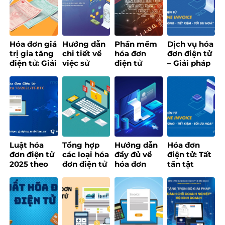
Quy định
2025
BTC
mới nhất
năm 2025
Hóa đơn giá
Hướng dẫn
Phần mềm
Dịch vụ hóa
trị gia tăng
chi tiết về
hóa đơn
đơn điện tử
điện tử: Giải
việc sử
điện tử
– Giải pháp
pháp số tối
dụng hóa
MobiFone –
số quản lý
ưu cho
đơn điện tử
Giải pháp
hóa đơn
doanh
cho doanh
thông minh
thông minh
nghiệp hiện
nghiệp
cho doanh
đại
nghiệp
Luật hóa
Tổng hợp
Hướng dẫn
Hóa đơn
đơn điện tử
các loại hóa
đầy đủ về
điện tử: Tất
2025 theo
đơn điện tử
hóa đơn
tần tật
Thông tư 78
và cập nhật
điện tử khởi
những điều
– Nội dung
quy định
tạo từ máy
bạn cần
chi tiết
mới nhất
tính tiền
biết trước
[Update
khi triển
2025]
khai