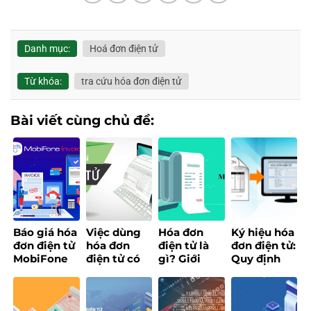
Danh mục:
Hoá đơn điện tử
Từ khóa:
tra cứu hóa đơn điện tử
Bài viết cùng chủ đề:
Báo giá hóa
Việc dùng
Hóa đơn
Ký hiệu hóa
đơn điện tử
hóa đơn
điện tử là
đơn điện tử:
MobiFone
điện tử có
gì? Giới
Quy định
Invoice
phải bắt
thiệu
mới theo
2026
buộc
MobiFone
Thông tư
không?
Invoice
32/2025/TT-