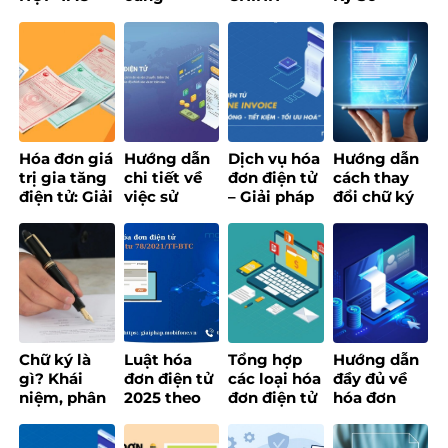
1CREATORS
phường
THÔNG
Token: Lợi
XÂY DỰNG
Bình Phú
MINH – GIẢI
Ích, Loại
NỀN TẢNG
thúc đẩy
PHÁP SỐ
Hình & Ứng
CREATOR
chuyển đổi
MOBIFONE
Dụng
ECONOMY
số, xây
HƯỚNG TỚI
dựng chính
PHỤC VỤ
quyền số
NGƯỜI DÂN
ứng dụng
Hóa đơn giá
Hướng dẫn
Dịch vụ hóa
Hướng dẫn
AI
trị gia tăng
chi tiết về
đơn điện tử
cách thay
điện tử: Giải
việc sử
– Giải pháp
đổi chữ ký
pháp số tối
dụng hóa
số quản lý
số đối với
ưu cho
đơn điện tử
hóa đơn
website
doanh
cho doanh
thông minh
Tổng cục
nghiệp hiện
nghiệp
thuế
đại
Chữ ký là
Luật hóa
Tổng hợp
Hướng dẫn
gì? Khái
đơn điện tử
các loại hóa
đầy đủ về
niệm, phân
2025 theo
đơn điện tử
hóa đơn
loại các loại
Thông tư 78
và cập nhật
điện tử khởi
chữ ký phổ
– Nội dung
quy định
tạo từ máy