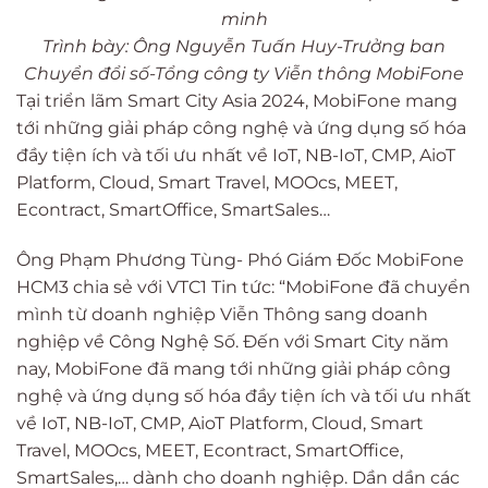
minh
Trình bày: Ông Nguyễn Tuấn Huy-Trưởng ban
Chuyển đổi số-Tổng công ty Viễn thông MobiFone
Tại triển lãm Smart City Asia 2024, MobiFone mang
tới những giải pháp công nghệ và ứng dụng số hóa
đầy tiện ích và tối ưu nhất về IoT, NB-IoT, CMP, AioT
Platform, Cloud, Smart Travel, MOOcs, MEET,
Econtract, SmartOffice, SmartSales…
Ông Ph
ạm Phương Tùng- Phó Giám Đốc MobiFone
HCM3 chia sẻ với VTC1 Tin tức: “MobiFone đã chuyển
mình từ doanh nghiệp Viễn Thông sang doanh
nghiệp về Công Nghệ Số. Đến với Smart City năm
nay, MobiFone đã mang tới những giải pháp công
nghệ và ứng dụng số hóa đầy tiện ích và tối ưu nhất
về IoT, NB-IoT, CMP, AioT Platform, Cloud, Smart
Travel, MOOcs, MEET, Econtract, SmartOffice,
SmartSales,… dành cho doanh nghiệp. Dần dần các