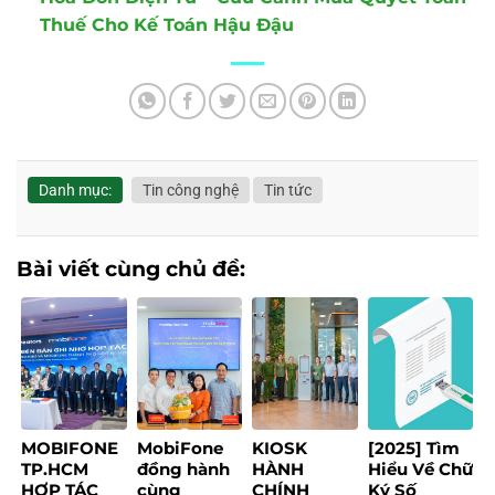
Thuế Cho Kế Toán Hậu Đậu
Danh mục:
Tin công nghệ
Tin tức
Bài viết cùng chủ đề:
MOBIFONE
MobiFone
KIOSK
[2025] Tìm
TP.HCM
đồng hành
HÀNH
Hiểu Về Chữ
HỢP TÁC
cùng
CHÍNH
Ký Số