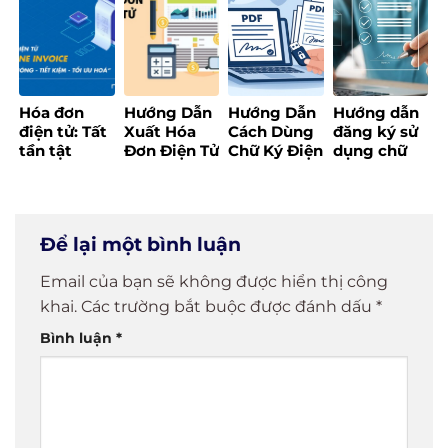
biến
chi tiết
mới nhất
tính tiền
[Update
2025]
Hóa đơn
Hướng Dẫn
Hướng Dẫn
Hướng dẫn
điện tử: Tất
Xuất Hóa
Cách Dùng
đăng ký sử
tần tật
Đơn Điện Tử
Chữ Ký Điện
dụng chữ
những điều
Đúng Quy
Tử Đơn Giản
ký điện tử
bạn cần
Định,
và Hiệu Quả
cá nhân
biết trước
Nhanh
khi triển
Chóng và
Để lại một bình luận
khai
Hiệu Quả
Email của bạn sẽ không được hiển thị công
khai.
Các trường bắt buộc được đánh dấu
*
Bình luận
*