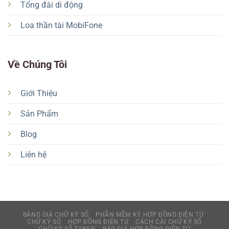
Tổng đài di động
Loa thần tài MobiFone
Về Chúng Tôi
Giới Thiệu
Sản Phẩm
Blog
Liên hệ
BẢNG GIÁ CHỮ KÝ SỐ
PHẦN MỀM KÝ HỢP ĐỒNG ĐIỆN TỬ
CHỮ KÝ SỐ
HỢP ĐỒNG ĐIỆN TỬ
CÁCH CÀI CHỮ KÝ SỐ