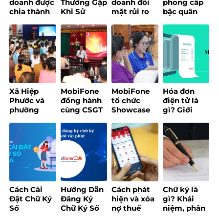
doanh được
Thường Gặp
doanh đối
phong cấp
chia thành
Khi Sử
mặt rủi ro
bậc quân
3 nhóm và
Dụng Chữ
nhảy nhóm
hàm cho 8
áp dụng
Ký Số
thuế với
Lãnh đạo
quy định
MobiFone
doanh thu
chủ chốt
mới trong
Và Cách
quanh
của
chuyển đổi
Khắc Phục
ngưỡng 200
MobiFone
phương
triệu
pháp tính
đồng/năm
thuế sau
Xã Hiệp
MobiFone
MobiFone
Hóa đơn
khi xóa bỏ
Phước và
đồng hành
tổ chức
điện tử là
thuế khoán
phường
cùng CSGT
Showcase
gì? Giới
từ đầu năm
Hòa Hưng
TP.HCM tổ
trải nghiệm
thiệu
2026?
tổ chức
chức tập
EzBill – Giải
MobiFone
chương
huấn
pháp quản
Invoice
trình “Bình
chuyển đổi
lý bán hàng
2025
dân học vụ
số
“một chạm”
số dành cho
cho hộ kinh
Tổ công tác
doanh
công nghệ
Cách Cài
Hướng Dẫn
Cách phát
Chữ ký là
số cộng
Đặt Chữ Ký
Đăng Ký
hiện và xóa
gì? Khái
đồng”
Số
Chữ Ký Số
nợ thuế
niệm, phân
MobiFone
Online Chỉ
trên ứng
loại các loại