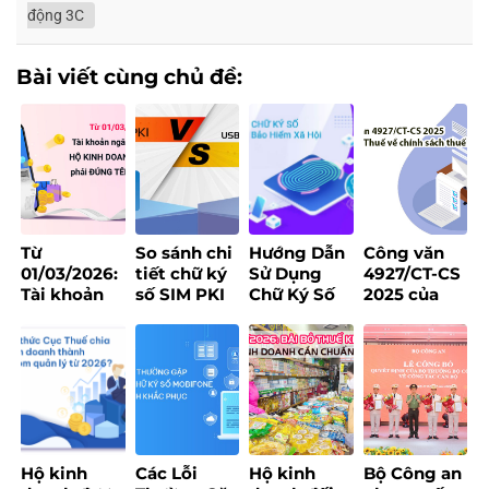
động 3C
Bài viết cùng chủ đề:
Từ
So sánh chi
Hướng Dẫn
Công văn
01/03/2026:
tiết chữ ký
Sử Dụng
4927/CT-CS
Tài khoản
số SIM PKI
Chữ Ký Số
2025 của
ngân hàng
và USB
Khi Đăng
Cục Thuế về
của hộ kinh
Token – Nên
Ký Tại Trang
chính sách
doanh bắt
chọn loại
Bảo Hiểm
thuế
buộc phải
nào?
Xã Hội
đúng tên
đăng ký
Hộ kinh
Các Lỗi
Hộ kinh
Bộ Công an