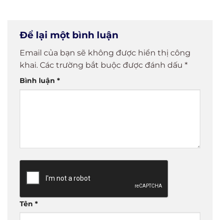
CA Dễ Dàng
Với Vài
dụng eTax
chữ ký phổ
Chỉ Trong 5
Phút
Mobile
biến
Phút!
Để lại một bình luận
Email của bạn sẽ không được hiển thị công
khai.
Các trường bắt buộc được đánh dấu
*
Bình luận
*
Tên
*