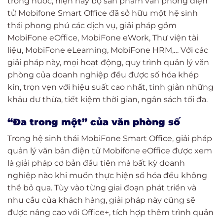
trong nước, hiện nay bộ sản phẩm văn phòng điện
tử Mobifone Smart Office đã sở hữu một hệ sinh
thái phong phú các dịch vụ, giải pháp gồm
MobiFone eOffice, MobiFone eWork, Thư viện tài
liệu, MobiFone eLearning, MobiFone HRM,… Với các
giải pháp này, mọi hoạt động, quy trình quản lý văn
phòng của doanh nghiệp đều được số hóa khép
kín, trọn vẹn với hiệu suất cao nhất, tinh giản những
khâu dư thừa, tiết kiệm thời gian, ngân sách tối đa.
“Đa trong một” của văn phòng số
Trong hệ sinh thái MobiFone Smart Office, giải pháp
quản lý văn bản điện tử Mobifone eOffice được xem
là giải pháp cơ bản đầu tiên mà bất kỳ doanh
nghiệp nào khi muốn thực hiện số hóa đều không
thể bỏ qua. Tùy vào từng giai đoạn phát triển và
nhu cầu của khách hàng, giải pháp này cũng sẽ
được nâng cao với Office+, tích hợp thêm trình quản