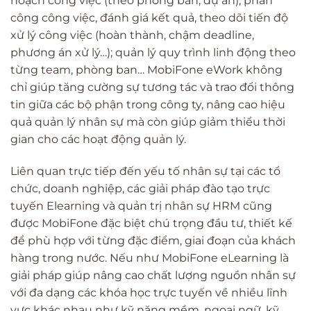
hoạch công việc (theo phòng ban, dự án); phân
công công việc, đánh giá kết quả, theo dõi tiến độ
xử lý công việc (hoàn thành, chậm deadline,
phương án xử lý…); quản lý quy trình linh động theo
từng team, phòng ban… MobiFone eWork không
chỉ giúp tăng cường sự tương tác và trao đổi thông
tin giữa các bộ phận trong công ty, nâng cao hiệu
quả quản lý nhân sự mà còn giúp giảm thiểu thời
gian cho các hoạt động quản lý.
Liên quan trực tiếp đến yếu tố nhân sự tại các tổ
chức, doanh nghiệp, các giải pháp đào tạo trực
tuyến Elearning và quản trị nhân sự HRM cũng
được MobiFone đặc biệt chú trọng đầu tư, thiết kế
để phù hợp với từng đặc điểm, giai đoạn của khách
hàng trong nước. Nếu như MobiFone eLearning là
giải pháp giúp nâng cao chất lượng nguồn nhân sự
với đa dạng các khóa học trực tuyến về nhiều lĩnh
vực khác nhau như kỹ năng mềm, ngoại ngữ, kỹ