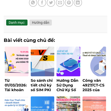
Danh mục:
Hướng dẫn
Bài viết cùng chủ đề:
Từ
So sánh chi
Hướng Dẫn
Công văn
01/03/2026:
tiết chữ ký
Sử Dụng
4927/CT-CS
Tài khoản
số SIM PKI
Chữ Ký Số
2025 của
ngân hàng
và USB
Khi Đăng
Cục Thuế về
của hộ kinh
Token – Nên
Ký Tại Trang
chính sách
doanh bắt
chọn loại
Bảo Hiểm
thuế
buộc phải
nào?
Xã Hội