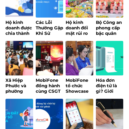
đúng tên
đăng ký
Hộ kinh
Các Lỗi
Hộ kinh
Bộ Công an
doanh được
Thường Gặp
doanh đối
phong cấp
chia thành
Khi Sử
mặt rủi ro
bậc quân
3 nhóm và
Dụng Chữ
nhảy nhóm
hàm cho 8
áp dụng
Ký Số
thuế với
Lãnh đạo
quy định
MobiFone
doanh thu
chủ chốt
mới trong
Và Cách
quanh
của
chuyển đổi
Khắc Phục
ngưỡng 200
MobiFone
phương
triệu
pháp tính
đồng/năm
thuế sau
Xã Hiệp
MobiFone
MobiFone
Hóa đơn
khi xóa bỏ
Phước và
đồng hành
tổ chức
điện tử là
thuế khoán
phường
cùng CSGT
Showcase
gì? Giới
từ đầu năm
Hòa Hưng
TP.HCM tổ
trải nghiệm
thiệu
2026?
tổ chức
chức tập
EzBill – Giải
MobiFone
chương
huấn
pháp quản
Invoice
trình “Bình
chuyển đổi
lý bán hàng
2025
dân học vụ
số
“một chạm”
số dành cho
cho hộ kinh