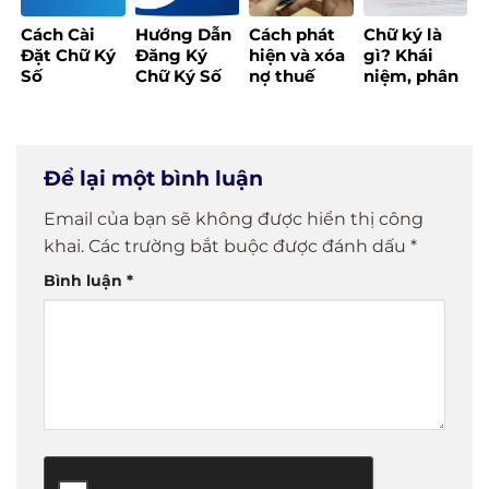
Tổ công tác
doanh
công nghệ
Cách Cài
Hướng Dẫn
Cách phát
Chữ ký là
số cộng
Đặt Chữ Ký
Đăng Ký
hiện và xóa
gì? Khái
đồng”
Số
Chữ Ký Số
nợ thuế
niệm, phân
MobiFone
Online Chỉ
trên ứng
loại các loại
CA Dễ Dàng
Với Vài
dụng eTax
chữ ký phổ
Chỉ Trong 5
Phút
Mobile
biến
Phút!
Để lại một bình luận
Email của bạn sẽ không được hiển thị công
khai.
Các trường bắt buộc được đánh dấu
*
Bình luận
*