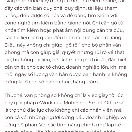
Giải pháp được xây dựng là một thư viện online, tại
đây các văn bản quy chế, quy định, tài liệu tham
khảo,.. đều được số hóa và dễ dàng tìm kiếm với
công nghệ tìm kiếm bằng giọng nói. Chỉ cần gõ từ
khóa tìm kiếm hoặc phát âm nội dung cần tra cứu,
các tài liệu liên quan đều hiện ra một cách rõ rang.
Điều này không chỉ giúp “gỡ rối” cho bộ phận văn
phòng mà còn giúp giải quyết những rủi ro về thất
lạc, hư hỏng tài liệu, tiết kiệm chi phí tối ưu, đặc biệt
cần thiết cho các tổ chức, doanh nghiệp lớn, khi mà
mỗi ngày số lượng văn bản được ban hành ra không
dừng lại ở con số hàng chục, hàng trăm…
Thực tế, văn phòng số không chỉ là việc giấy tờ, lúc
này giải pháp eWork của MobiFone Smart Office sẽ
là trợ thủ đắc lực cho không chỉ các nhân viên mà
còn cả với những người đứng đầu doanh nghiệp và
từng bộ phận. Với các tính năng chính như lập kế