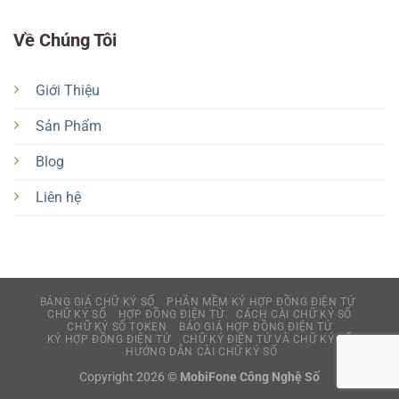
Về Chúng Tôi
Giới Thiệu
Sản Phẩm
Blog
Liên hệ
BẢNG GIÁ CHỮ KÝ SỐ
PHẦN MỀM KÝ HỢP ĐỒNG ĐIỆN TỬ
CHỮ KÝ SỐ
HỢP ĐỒNG ĐIỆN TỬ
CÁCH CÀI CHỮ KÝ SỐ
CHỮ KÝ SỐ TOKEN
BÁO GIÁ HỢP ĐỒNG ĐIỆN TỬ
KÝ HỢP ĐỒNG ĐIỆN TỬ
CHỮ KÝ ĐIỆN TỬ VÀ CHỮ KÝ SỐ
HƯỚNG DẪN CÀI CHỮ KÝ SỐ
Copyright 2026 ©
MobiFone Công Nghệ Số