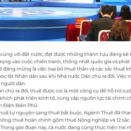
 cùng với đất nước, đạt được những thành tựu đáng kể 
ọng vào cuộc chiến tranh, thống nhất quốc gia và phát 
 đáng mừng là việc loại bỏ thuế thân và các sắc thuế k
óc lột Nhân dân sau khi Nhà nước Dân chủ ra đời. Việc 
 người dân.
 chủ ra đời, thuế được coi là một công cụ để hỗ trợ cu
hích phát triển kinh tế, cung cấp nguồn lực tài chính c
h Điện Biên Phủ.
ừ thuế tự nguyện sang thuế bắt buộc. Ngành Thuế đã th
thống thuế hoàn chỉnh gồm thuế Nông nghiệp và 12 sắc
Trong giai đoạn này, cả nước đang cùng thực hiện hai 