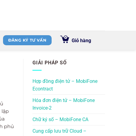
Giỏ hàng
ĐĂNG KÝ TƯ VẤN
GIẢI PHÁP SỐ
Hợp đồng điện tử – MobiFone
Econtract
Hóa đơn điện tử – MobiFone
hủ
Invoice-2
 lập
ủa
Chữ ký số – MobiFone CA
nh phủ
Cung cấp lưu trữ Cloud –