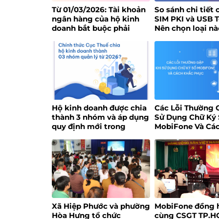
Từ 01/03/2026: Tài khoản
So sánh chi tiết 
ngân hàng của hộ kinh
SIM PKI và USB 
doanh bắt buộc phải
Nên chọn loại nà
đúng tên đăng ký
Hộ kinh doanh được chia
Các Lỗi Thường 
thành 3 nhóm và áp dụng
Sử Dụng Chữ Ký
quy định mới trong
MobiFone Và Cá
chuyển đổi phương pháp
Phục
tính thuế sau khi xóa bỏ
thuế khoán từ đầu năm
2026?
Xã Hiệp Phước và phường
MobiFone đồng 
Hòa Hưng tổ chức
cùng CSGT TP.H