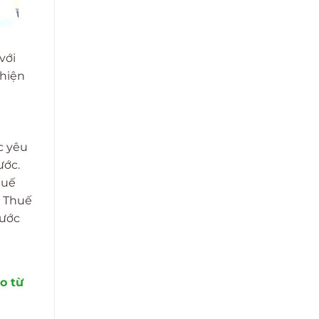
với
thiện
c yêu
ước.
huế
h Thuế
nước
o từ