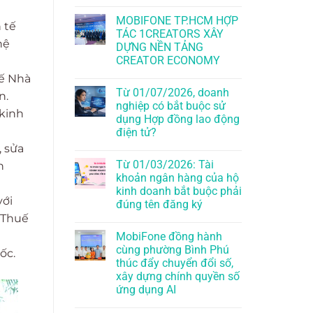
MOBIFONE TP.HCM HỢP
 tế
TÁC 1CREATORS XÂY
hệ
DỰNG NỀN TẢNG
CREATOR ECONOMY
uế Nhà
Từ 01/07/2026, doanh
n.
nghiệp có bắt buộc sử
 kinh
dụng Hợp đồng lao động
điện tử?
, sửa
Từ 01/03/2026: Tài
h
khoản ngân hàng của hộ
kinh doanh bắt buộc phải
với
đúng tên đăng ký
 Thuế
MobiFone đồng hành
cùng phường Bình Phú
ốc.
thúc đẩy chuyển đổi số,
xây dựng chính quyền số
ứng dụng AI