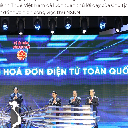
ành Thuế Việt Nam đã luôn tuân thủ lời dạy của Chủ tị
” để thực hiện công việc thu NSNN.