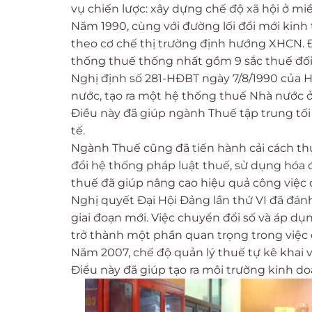
vụ chiến lược: xây dựng chế độ xã hội ở m
Năm 1990, cùng với đường lối đổi mới kinh
theo cơ chế thị trường định hướng XHCN. Đ
thống thuế thống nhất gồm 9 sắc thuế đối 
Nghị định số 281-HĐBT ngày 7/8/1990 của H
nước, tạo ra một hệ thống thuế Nhà nước ở
Điều này đã giúp ngành Thuế tập trung tối
tế.
Ngành Thuế cũng đã tiến hành cải cách thuế
đổi hệ thống pháp luật thuế, sử dụng hóa đ
thuế đã giúp nâng cao hiệu quả công việc 
Nghị quyết Đại Hội Đảng lần thứ VI đã đán
giai đoạn mới. Việc chuyển đổi số và áp d
trở thành một phần quan trọng trong việc 
Năm 2007, chế độ quản lý thuế tự kê khai 
Điều này đã giúp tạo ra môi trường kinh d