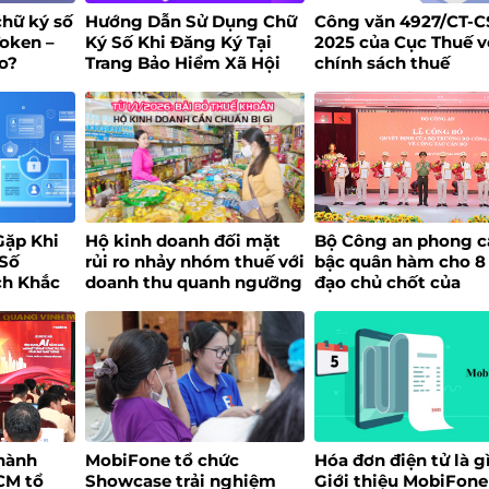
chữ ký số
Hướng Dẫn Sử Dụng Chữ
Công văn 4927/CT-C
Token –
Ký Số Khi Đăng Ký Tại
2025 của Cục Thuế v
o?
Trang Bảo Hiểm Xã Hội
chính sách thuế
Gặp Khi
Hộ kinh doanh đối mặt
Bộ Công an phong c
 Số
rủi ro nhảy nhóm thuế với
bậc quân hàm cho 8
ch Khắc
doanh thu quanh ngưỡng
đạo chủ chốt của
200 triệu đồng/năm
MobiFone
hành
MobiFone tổ chức
Hóa đơn điện tử là g
CM tổ
Showcase trải nghiệm
Giới thiệu MobiFone