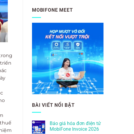
MOBIFONE MEET
trong
triển
hác
này
ộc
ho
BÀI VIẾT NỔI BẬT
am
 thuế
Báo giá hóa đơn điện tử
MobiFone Invoice 2026
nhiệm