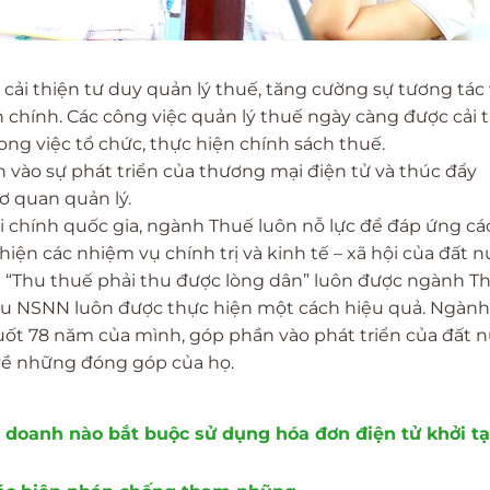
i thiện tư duy quản lý thuế, tăng cường sự tương tác 
 chính. Các công việc quản lý thuế ngày càng được cải 
ong việc tổ chức, thực hiện chính sách thuế.
n vào sự phát triển của thương mại điện tử và thúc đẩy
ơ quan quản lý.
 chính quốc gia, ngành Thuế luôn nỗ lực để đáp ứng cá
iện các nhiệm vụ chính trị và kinh tế – xã hội của đất n
nh “Thu thuế phải thu được lòng dân” luôn được ngành T
hu NSNN luôn được thực hiện một cách hiệu quả. Ngàn
uốt 78 năm của mình, góp phần vào phát triển của đất 
về những đóng góp của họ.
 doanh nào bắt buộc sử dụng hóa đơn điện tử khởi tạ