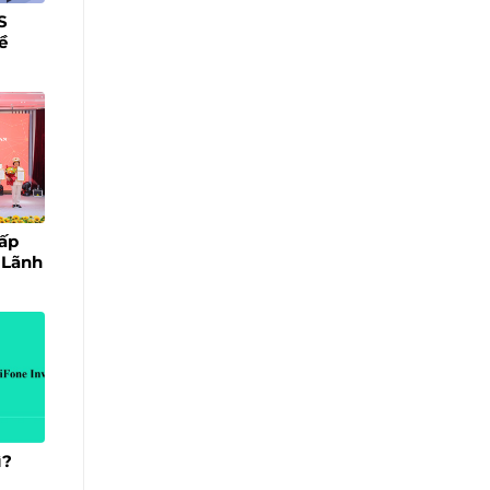
S
ề
ấp
 Lãnh
ì?