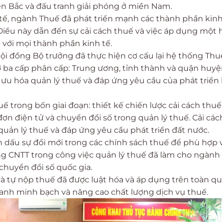
iền Bắc và đấu tranh giải phóng ở miền Nam.
 tế, ngành Thuế đã phát triển mạnh các thành phần kinh
iều này dẫn đến sự cải cách thuế và việc áp dụng một 
với mọi thành phần kinh tế.
ội đồng Bộ trưởng đã thực hiện cơ cấu lại hệ thống Th
 ba cấp phân cấp: Trung ương, tỉnh thành và quận huyệ
 ưu hóa quản lý thuế và đáp ứng yêu cầu của phát triển
 trong bốn giai đoạn: thiết kế chiến lược cải cách thuế
ơn điện tử và chuyển đổi số trong quản lý thuế. Cải các
quản lý thuế và đáp ứng yêu cầu phát triển đất nước.
h dấu sự đổi mới trong các chính sách thuế để phù hợp 
ụng CNTT trong công việc quản lý thuế đã làm cho ngành
chuyển đổi số quốc gia.
và tự nộp thuế đã được luật hóa và áp dụng trên toàn qu
oanh minh bạch và nâng cao chất lượng dịch vụ thuế.