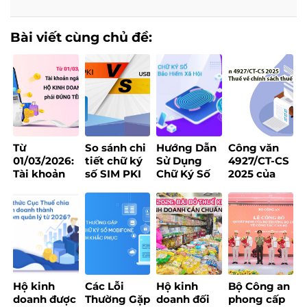
Bài viết cùng chủ đề:
Từ
So sánh chi
Hướng Dẫn
Công văn
01/03/2026:
tiết chữ ký
Sử Dụng
4927/CT-CS
Tài khoản
số SIM PKI
Chữ Ký Số
2025 của
ngân hàng
và USB
Khi Đăng
Cục Thuế về
của hộ kinh
Token – Nên
Ký Tại Trang
chính sách
doanh bắt
chọn loại
Bảo Hiểm
thuế
buộc phải
nào?
Xã Hội
đúng tên
đăng ký
Hộ kinh
Các Lỗi
Hộ kinh
Bộ Công an
doanh được
Thường Gặp
doanh đối
phong cấp