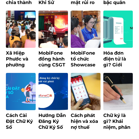
chia thành
Khi Sử
mặt rủi ro
bậc quân
3 nhóm và
Dụng Chữ
nhảy nhóm
hàm cho 8
áp dụng
Ký Số
thuế với
Lãnh đạo
quy định
MobiFone
doanh thu
chủ chốt
mới trong
Và Cách
quanh
của
chuyển đổi
Khắc Phục
ngưỡng 200
MobiFone
phương
triệu
pháp tính
đồng/năm
thuế sau
Xã Hiệp
MobiFone
MobiFone
Hóa đơn
khi xóa bỏ
Phước và
đồng hành
tổ chức
điện tử là
thuế khoán
phường
cùng CSGT
Showcase
gì? Giới
từ đầu năm
Hòa Hưng
TP.HCM tổ
trải nghiệm
thiệu
2026?
tổ chức
chức tập
EzBill – Giải
MobiFone
chương
huấn
pháp quản
Invoice
trình “Bình
chuyển đổi
lý bán hàng
2025
dân học vụ
số
“một chạm”
số dành cho
cho hộ kinh
Tổ công tác
doanh
công nghệ
Cách Cài
Hướng Dẫn
Cách phát
Chữ ký là
số cộng
Đặt Chữ Ký
Đăng Ký
hiện và xóa
gì? Khái
đồng”
Số
Chữ Ký Số
nợ thuế
niệm, phân
MobiFone
Online Chỉ
trên ứng
loại các loại
CA Dễ Dàng
Với Vài
dụng eTax
chữ ký phổ