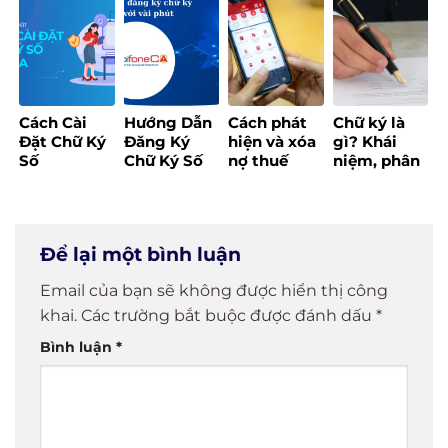
chương
huấn
pháp quản
Invoice
trình “Bình
chuyển đổi
lý bán hàng
2025
dân học vụ
số
“một chạm”
số dành cho
cho hộ kinh
Tổ công tác
doanh
công nghệ
Cách Cài
Hướng Dẫn
Cách phát
Chữ ký là
số cộng
Đặt Chữ Ký
Đăng Ký
hiện và xóa
gì? Khái
đồng”
Số
Chữ Ký Số
nợ thuế
niệm, phân
MobiFone
Online Chỉ
trên ứng
loại các loại
CA Dễ Dàng
Với Vài
dụng eTax
chữ ký phổ
Chỉ Trong 5
Phút
Mobile
biến
Phút!
Để lại một bình luận
Email của bạn sẽ không được hiển thị công
khai.
Các trường bắt buộc được đánh dấu
*
Bình luận
*