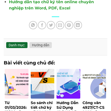
Hướng dẫn tạo chữ ký tên online chuyên
nghiệp trên Word, PDF, Excel
Danh mục:
Hướng dẫn
Bài viết cùng chủ đề:
Từ
So sánh chi
Hướng Dẫn
Công văn
01/03/2026:
tiết chữ ký
Sử Dụng
4927/CT-CS