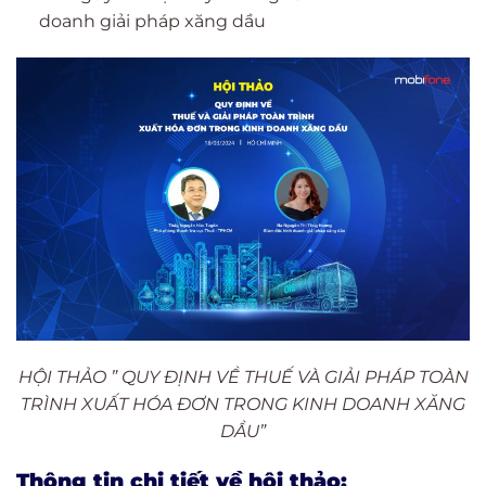
doanh giải pháp xăng dầu
HỘI THẢO ” QUY ĐỊNH VỀ THUẾ VÀ GIẢI PHÁP TOÀN
TRÌNH XUẤT HÓA ĐƠN TRONG KINH DOANH XĂNG
DẦU”
Thông tin chi tiết về hội thảo: