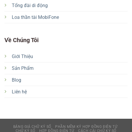
Tổng đài di động
Loa thần tài MobiFone
Về Chúng Tôi
Giới Thiệu
Sản Phẩm
Blog
Liên hệ
BẢNG GIÁ CHỮ KÝ SỐ
PHẦN MỀM KÝ HỢP ĐỒNG ĐIỆN TỬ
CHỮ KÝ SỐ
HỢP ĐỒNG ĐIỆN TỬ
CÁCH CÀI CHỮ KÝ SỐ