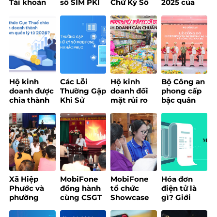
Tài khoản
số SIM PKI
Chữ Ký Số
2025 của
ngân hàng
và USB
Khi Đăng
Cục Thuế về
của hộ kinh
Token – Nên
Ký Tại Trang
chính sách
doanh bắt
chọn loại
Bảo Hiểm
thuế
buộc phải
nào?
Xã Hội
đúng tên
đăng ký
Hộ kinh
Các Lỗi
Hộ kinh
Bộ Công an
doanh được
Thường Gặp
doanh đối
phong cấp
chia thành
Khi Sử
mặt rủi ro
bậc quân
3 nhóm và
Dụng Chữ
nhảy nhóm
hàm cho 8
áp dụng
Ký Số
thuế với
Lãnh đạo
quy định
MobiFone
doanh thu
chủ chốt
mới trong
Và Cách
quanh
của
chuyển đổi
Khắc Phục
ngưỡng 200
MobiFone
phương
triệu
pháp tính
đồng/năm
thuế sau
Xã Hiệp
MobiFone
MobiFone
Hóa đơn
khi xóa bỏ
Phước và
đồng hành
tổ chức
điện tử là
thuế khoán
phường
cùng CSGT
Showcase
gì? Giới
từ đầu năm
Hòa Hưng
TP.HCM tổ
trải nghiệm
thiệu
2026?
tổ chức
chức tập
EzBill – Giải
MobiFone