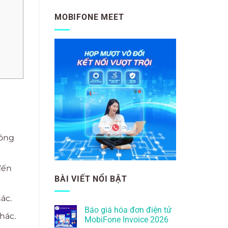
MOBIFONE MEET
hóng
đến
BÀI VIẾT NỔI BẬT
ác.
Báo giá hóa đơn điện tử
hác.
MobiFone Invoice 2026