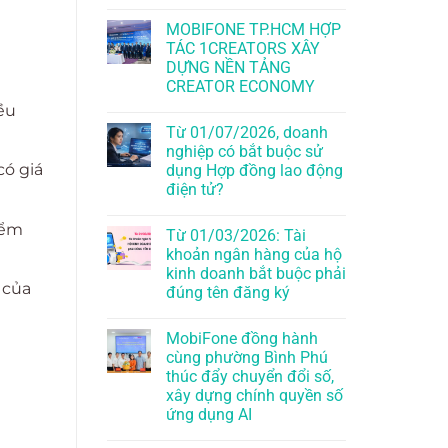
MOBIFONE TP.HCM HỢP
TÁC 1CREATORS XÂY
DỰNG NỀN TẢNG
CREATOR ECONOMY
ều
Từ 01/07/2026, doanh
nghiệp có bắt buộc sử
có giá
dụng Hợp đồng lao động
điện tử?
iểm
Từ 01/03/2026: Tài
khoản ngân hàng của hộ
kinh doanh bắt buộc phải
 của
đúng tên đăng ký
MobiFone đồng hành
cùng phường Bình Phú
thúc đẩy chuyển đổi số,
xây dựng chính quyền số
ứng dụng AI