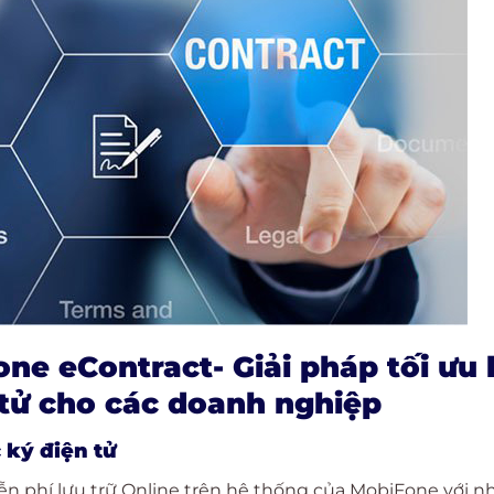
ne eContract- Giải pháp tối ưu
 tử cho các doanh nghiệp
 ký điện tử
ễn phí lưu trữ Online trên hệ thống của MobiFone với n