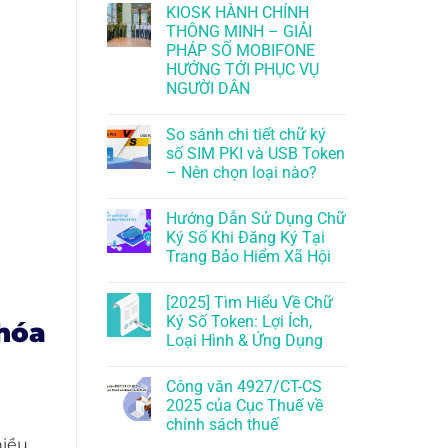
KIOSK HÀNH CHÍNH
THÔNG MINH – GIẢI
PHÁP SỐ MOBIFONE
HƯỚNG TỚI PHỤC VỤ
NGƯỜI DÂN
So sánh chi tiết chữ ký
số SIM PKI và USB Token
– Nên chọn loại nào?
Hướng Dẫn Sử Dụng Chữ
Ký Số Khi Đăng Ký Tại
Trang Bảo Hiểm Xã Hội
[2025] Tìm Hiểu Về Chữ
Ký Số Token: Lợi Ích,
 hóa
Loại Hình & Ứng Dụng
Công văn 4927/CT-CS
2025 của Cục Thuế về
chính sách thuế
hiều