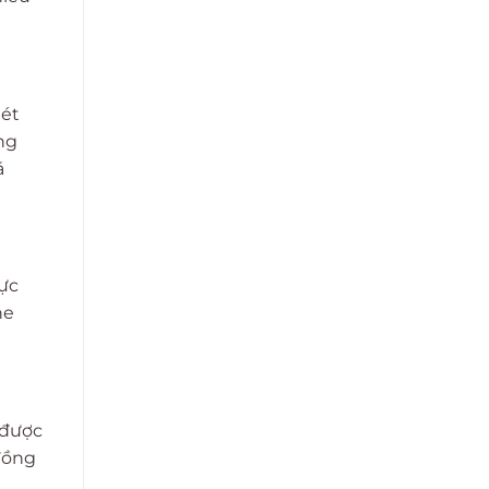
uét
ng
á
hực
ne
 được
 đồng