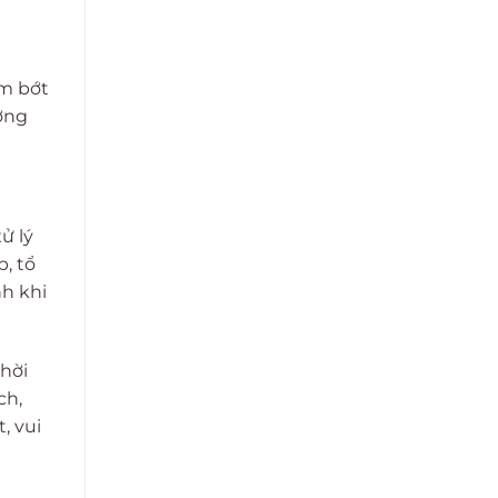
ảm bớt
ường
ử lý
, tổ
nh khi
thời
ch,
, vui