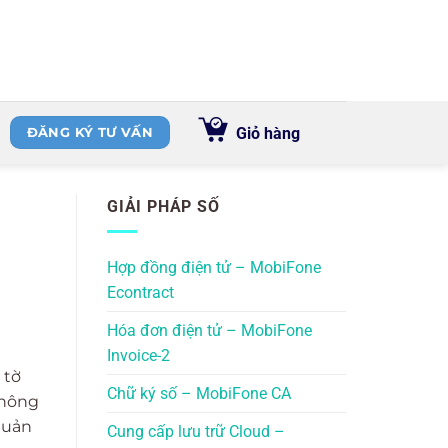
Giỏ hàng
ĐĂNG KÝ TƯ VẤN
GIẢI PHÁP SỐ
Hợp đồng điện tử – MobiFone
Econtract
Hóa đơn điện tử – MobiFone
Invoice-2
 tờ
Chữ ký số – MobiFone CA
không
quản
Cung cấp lưu trữ Cloud –