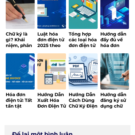
doanh
cho doanh
thông minh
Tổng cục
nghiệp hiện
nghiệp
thuế
đại
Chữ ký là
Luật hóa
Tổng hợp
Hướng dẫn
gì? Khái
đơn điện tử
các loại hóa
đầy đủ về
niệm, phân
2025 theo
đơn điện tử
hóa đơn
loại các loại
Thông tư 78
và cập nhật
điện tử khởi
chữ ký phổ
– Nội dung
quy định
tạo từ máy
biến
chi tiết
mới nhất
tính tiền
[Update
2025]
Hóa đơn
Hướng Dẫn
Hướng Dẫn
Hướng dẫn
điện tử: Tất
Xuất Hóa
Cách Dùng
đăng ký sử
tần tật
Đơn Điện Tử
Chữ Ký Điện
dụng chữ
những điều
Đúng Quy
Tử Đơn Giản
ký điện tử
bạn cần
Định,
và Hiệu Quả
cá nhân
biết trước
Nhanh
khi triển
Chóng và
Để lại một bình luận
khai
Hiệu Quả