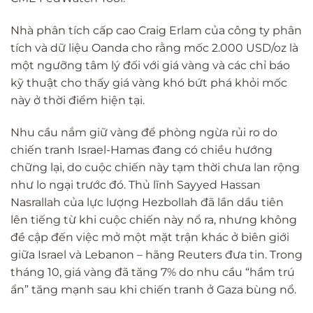
Nhà phân tích cấp cao Craig Erlam của công ty phân
tích và dữ liệu Oanda cho rằng mốc 2.000 USD/oz là
một ngưỡng tâm lý đối với giá vàng và các chỉ báo
kỹ thuật cho thấy giá vàng khó bứt phá khỏi mốc
này ở thời điểm hiện tại.
Nhu cầu nắm giữ vàng để phòng ngừa rủi ro do
chiến tranh Israel-Hamas đang có chiều hướng
chững lại, do cuộc chiến này tạm thời chưa lan rộng
như lo ngại trước đó. Thủ lĩnh Sayyed Hassan
Nasrallah của lực lượng Hezbollah đã lần dầu tiên
lên tiếng từ khi cuộc chiến này nổ ra, nhưng không
đề cập đến việc mở một mặt trận khác ở biên giới
giữa Israel và Lebanon – hãng Reuters đưa tin. Trong
tháng 10, giá vàng đã tăng 7% do nhu cầu “hầm trú
ẩn” tăng mạnh sau khi chiến tranh ở Gaza bùng nổ.