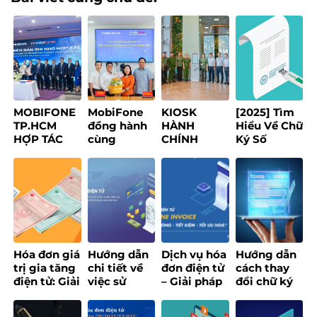
MOBIFONE
MobiFone
KIOSK
[2025] Tìm
TP.HCM
đồng hành
HÀNH
Hiểu Về Chữ
HỢP TÁC
cùng
CHÍNH
Ký Số
1CREATORS
phường
THÔNG
Token: Lợi
XÂY DỰNG
Bình Phú
MINH – GIẢI
Ích, Loại
NỀN TẢNG
thúc đẩy
PHÁP SỐ
Hình & Ứng
CREATOR
chuyển đổi
MOBIFONE
Dụng
ECONOMY
số, xây
HƯỚNG TỚI
dựng chính
PHỤC VỤ
quyền số
NGƯỜI DÂN
ứng dụng
Hóa đơn giá
Hướng dẫn
Dịch vụ hóa
Hướng dẫn
AI
trị gia tăng
chi tiết về
đơn điện tử
cách thay
điện tử: Giải
việc sử
– Giải pháp
đổi chữ ký
pháp số tối
dụng hóa
số quản lý
số đối với
ưu cho
đơn điện tử
hóa đơn
website