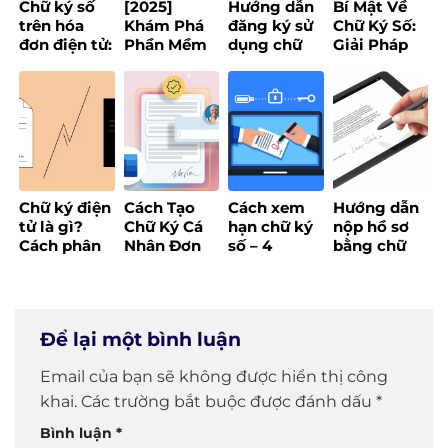
Chữ ký số
[2025]
Hướng dẫn
Bí Mật Về
trên hóa
Khám Phá
đăng ký sử
Chữ Ký Số:
đơn điện tử:
Phần Mềm
dụng chữ
Giải Pháp
Quy định
Chữ Ký Số
ký điện tử
An Toàn
bắt buộc
Tốt Nhất
cá nhân
Cho Mọi
mới theo
Cho Doanh
Giao Dịch
Nghị định
Nghiệp Và
Điện Tử
70/2025
Cá Nhân
Chữ ký điện
Cách Tạo
Cách xem
Hướng dẫn
tử là gì?
Chữ Ký Cá
hạn chữ ký
nộp hồ sơ
Cách phân
Nhân Đơn
số – 4
bằng chữ
biệt giữa
Giản (Scan,
phương
ký số công
chữ ký điện
Word, PDF,
pháp kiểm
cộng chi
tử và chữ ký
Online)
tra nhanh
tiết 2025
số
2025
Để lại một bình luận
Email của bạn sẽ không được hiển thị công
khai.
Các trường bắt buộc được đánh dấu
*
Bình luận
*