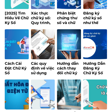
[2025] Tìm
Xác thực
Phân biệt
Đăng ký
Hiểu Về Chữ
chữ ký số:
chứng thư
chữ ký số
Ký Số
Quy trình,
số và chữ
như thế
Token: Lợi
điều kiện và
ký số chi
nào? Hướng
Ích, Loại
cách chọn
tiết nhất
dẫn chi tiết
Hình & Ứng
tổ chức uy
2025
từ A đến Z
Dụng
tín
Cách Cài
Các quy
Hướng dẫn
Hướng Dẫn
Đặt Chữ Ký
định về việc
cách thay
Đăng Ký
Số
sử dụng
đổi chữ ký
Chữ Ký Số
MobiFone
chữ ký số
số đối với
Online Chỉ
CA Dễ Dàng
trong văn
website
Với Vài
Chỉ Trong 5
bản
Tổng cục
Phút
Phút!
thuế