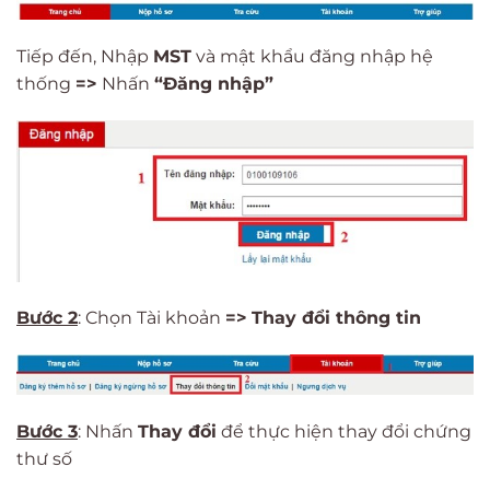
Tiếp đến, Nhập
MST
và mật khẩu đăng nhập hệ
thống
=>
Nhấn
“Đăng nhập”
Bước 2
: Chọn Tài khoản
=>
Thay đổi thông tin
Bước 3
: Nhấn
Thay đổi
để thực hiện thay đổi chứng
thư số