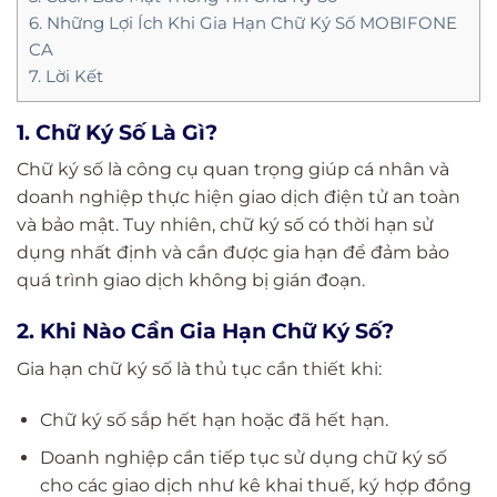
6. Những Lợi Ích Khi Gia Hạn Chữ Ký Số MOBIFONE
CA
7. Lời Kết
1. Chữ Ký Số Là Gì?
Chữ ký số là công cụ quan trọng giúp cá nhân và
doanh nghiệp thực hiện giao dịch điện tử an toàn
và bảo mật. Tuy nhiên, chữ ký số có thời hạn sử
dụng nhất định và cần được gia hạn để đảm bảo
quá trình giao dịch không bị gián đoạn.
2. Khi Nào Cần Gia Hạn Chữ Ký Số?
Gia hạn chữ ký số là thủ tục cần thiết khi:
Chữ ký số sắp hết hạn hoặc đã hết hạn.
Doanh nghiệp cần tiếp tục sử dụng chữ ký số
cho các giao dịch như kê khai thuế, ký hợp đồng