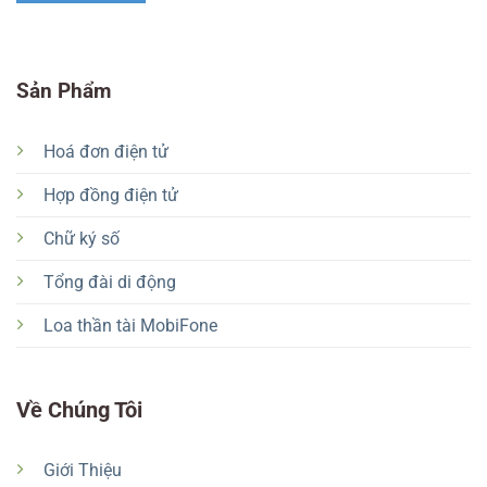
Sản Phẩm
Hoá đơn điện tử
Hợp đồng điện tử
Chữ ký số
Tổng đài di động
Loa thần tài MobiFone
Về Chúng Tôi
Giới Thiệu