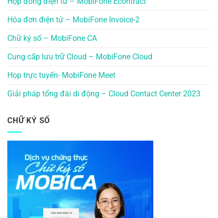
Hợp đồng điện tử – MobiFone Econtract
Hóa đơn điện tử – MobiFone Invoice-2
Chữ ký số – MobiFone CA
Cung cấp lưu trữ Cloud – MobiFone Cloud
Họp trực tuyến- MobiFone Meet
Giải pháp tổng đài di động – Cloud Contact Center 2023
CHỮ KÝ SỐ