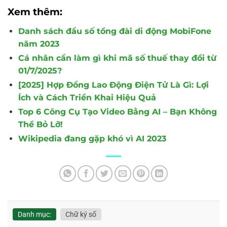
Xem thêm:
Danh sách đầu số tổng đài di động MobiFone
năm 2023
Cá nhân cần làm gì khi mã số thuế thay đổi từ
01/7/2025?
[2025] Hợp Đồng Lao Động Điện Tử Là Gì: Lợi
Ích và Cách Triển Khai Hiệu Quả
Top 6 Công Cụ Tạo Video Bằng AI – Bạn Không
Thể Bỏ Lỡ!
Wikipedia đang gặp khó vì AI 2023
Danh mục:
Chữ ký số