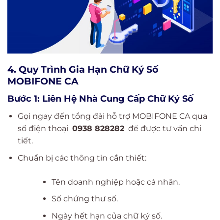
4. Quy Trình Gia Hạn Chữ Ký Số
MOBIFONE CA
Bước 1: Liên Hệ Nhà Cung Cấp Chữ Ký Số
Gọi ngay đến tổng đài hỗ trợ MOBIFONE CA qua
số điện thoại
0938 828282
để được tư vấn chi
tiết.
Chuẩn bị các thông tin cần thiết:
Tên doanh nghiệp hoặc cá nhân.
Số chứng thư số.
Ngày hết hạn của chữ ký số.