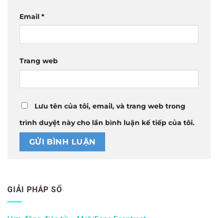
Email
*
Trang web
Lưu tên của tôi, email, và trang web trong
trình duyệt này cho lần bình luận kế tiếp của tôi.
GIẢI PHÁP SỐ