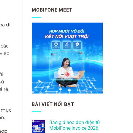
MOBIFONE MEET
ra dị
 các
việc
ởi
hử
 rẻ,
BÀI VIẾT NỔI BẬT
i mục
án.
Báo giá hóa đơn điện tử
MobiFone Invoice 2026
 hợp