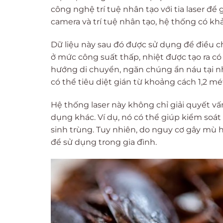
công nghệ trí tuệ nhân tạo với tia laser để
camera và trí tuệ nhân tạo, hệ thống có kh
Dữ liệu này sau đó được sử dụng để điều chỉ
ở mức công suất thấp, nhiệt được tạo ra có 
hướng di chuyển, ngăn chúng ẩn náu tại nhữ
có thể tiêu diệt gián từ khoảng cách 1,2 mé
Hệ thống laser này không chỉ giải quyết v
dụng khác. Ví dụ, nó có thể giúp kiểm soá
sinh trùng. Tuy nhiên, do nguy cơ gây mù
để sử dụng trong gia đình.