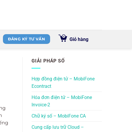
Giỏ hàng
ĐĂNG KÝ TƯ VẤN
GIẢI PHÁP SỐ
Hợp đồng điện tử – MobiFone
Econtract
Hóa đơn điện tử – MobiFone
g
Invoice-2
ờng
n
Chữ ký số – MobiFone CA
iếng
Cung cấp lưu trữ Cloud –