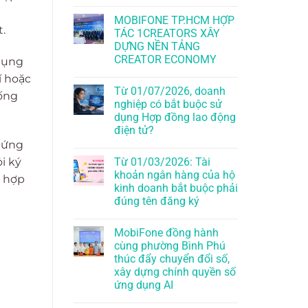
MOBIFONE TP.HCM HỢP
.
TÁC 1CREATORS XÂY
DỰNG NỀN TẢNG
CREATOR ECONOMY
 dụng
í hoặc
Từ 01/07/2026, doanh
hống
nghiệp có bắt buộc sử
dụng Hợp đồng lao động
điện tử?
u ứng
i ký
Từ 01/03/2026: Tài
khoản ngân hàng của hộ
ù hợp
kinh doanh bắt buộc phải
đúng tên đăng ký
MobiFone đồng hành
cùng phường Bình Phú
thúc đẩy chuyển đổi số,
xây dựng chính quyền số
ứng dụng AI