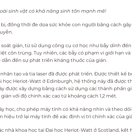
loài sinh vật có khả năng sinh tồn mạnh mẽ!
 bị, đồng thời đe dọa sức khỏe con người bằng cách gây 
suyễn.
oát gián, từ sử dụng công cụ cơ học như bẫy dính đến
t côn trùng. Tuy nhiên, các bẫy có phạm vi giới hạn và 
ể dẫn đến sự phát triển kháng thuốc của gián.
nhân tạo và tia laser đã được phát triển. Được thiết kế b
ại học Heriot-Watt ở Edinburgh, hệ thống này đã được t
này được xây dựng bằng cách sử dụng các thành phần giá
gián với độ chính xác cao từ khoảng cách 1,2 mét.
máy học, cho phép máy tính có khả năng nhìn và theo dõ
 hiệu trở lại máy tính để xác định vị trí chính xác của gi
c nhà khoa học tại Đại học Heriot-Watt ở Scotland, kết