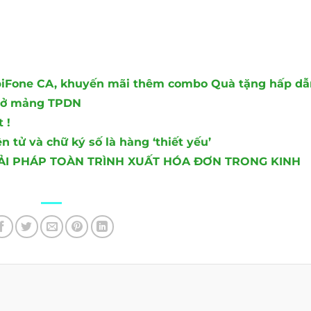
biFone CA, khuyến mãi thêm combo Quà tặng hấp dẫn
ư ở mảng TPDN
 !
tử và chữ ký số là hàng ‘thiết yếu’
IẢI PHÁP TOÀN TRÌNH XUẤT HÓA ĐƠN TRONG KINH