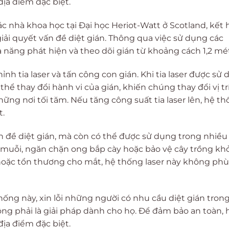
địa điểm đặc biệt.
c nhà khoa học tại Đại học Heriot-Watt ở Scotland, kết
 giải quyết vấn đề diệt gián. Thông qua việc sử dụng các
ả năng phát hiện và theo dõi gián từ khoảng cách 1,2 mét
nh tia laser và tấn công con gián. Khi tia laser được sử
thể thay đổi hành vi của gián, khiến chúng thay đổi vị tr
ng nơi tối tăm. Nếu tăng công suất tia laser lên, hệ t
t.
ấn đề diệt gián, mà còn có thể được sử dụng trong nhiề
t muỗi, ngăn chặn ong bắp cày hoặc bảo vệ cây trồng khỏ
 hoặc tổn thương cho mắt, hệ thống laser này không ph
hống này, xin lỗi những người có nhu cầu diệt gián tron
g phải là giải pháp dành cho họ. Để đảm bảo an toàn, 
địa điểm đặc biệt.