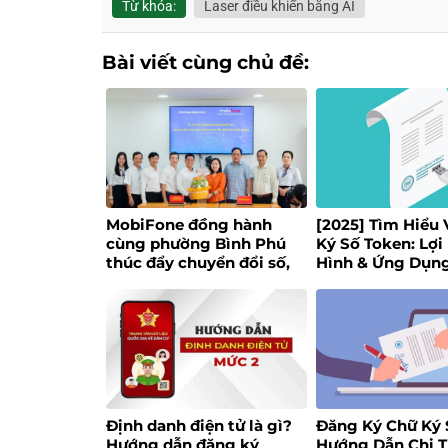
Từ khóa:
Laser điều khiển bằng AI
Bài viết cùng chủ đề:
MobiFone đồng hành
[2025] Tìm Hiểu
cùng phường Bình Phú
Ký Số Token: Lợi 
thúc đẩy chuyển đổi số,
Hình & Ứng Dụn
xây dựng chính quyền số
ứng dụng AI
Định danh điện tử là gì?
Đăng Ký Chữ Ký 
Hướng dẫn đăng ký
Hướng Dẫn Chi T