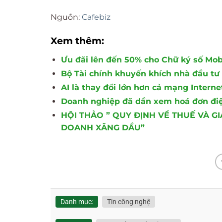
Nguồn:
Cafebiz
Xem thêm:
Ưu đãi lên đến 50% cho Chữ ký số Mo
Bộ Tài chính khuyến khích nhà đầu t
AI là thay đổi lớn hơn cả mạng Internet
Doanh nghiệp đã dần xem hoá đơn điện 
HỘI THẢO ” QUY ĐỊNH VỀ THUẾ VÀ G
DOANH XĂNG DẦU”
Danh mục:
Tin công nghệ