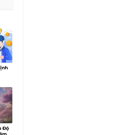
định
n Độ
năm