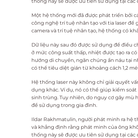
thống này sẽ được ưu tiên sử dụng tại các 
Một hệ thống mới đã được phát triển bởi cá
công nghệ trí tuệ nhân tạo với tia laser để
camera và trí tuệ nhân tạo, hệ thống có kh
Dữ liệu này sau đó được sử dụng để điều chỉ
ở mức công suất thấp, nhiệt được tạo ra có 
hướng di chuyển, ngăn chúng ẩn náu tại nhữ
có thể tiêu diệt gián từ khoảng cách 1,2 mé
Hệ thống laser này không chỉ giải quyết v
dụng khác. Ví dụ, nó có thể giúp kiểm soá
sinh trùng. Tuy nhiên, do nguy cơ gây mù
để sử dụng trong gia đình.
Ildar Rakhmatulin, người phát minh ra hệ t
và khẳng định rằng phát minh của ông khôn
thống này sẽ được ưu tiên sử dụng tại các 