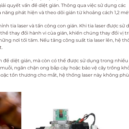
 giải quyết vấn đề diệt gián. Thông qua việc sử dụng các
ả năng phát hiện và theo dõi gián từ khoảng cách 1,2 mét
nh tia laser và tấn công con gián. Khi tia laser được sử
thể thay đổi hành vi của gián, khiến chúng thay đổi vị tr
ng nơi tối tăm. Nếu tăng công suất tia laser lên, hệ t
t.
ấn đề diệt gián, mà còn có thể được sử dụng trong nhiề
t muỗi, ngăn chặn ong bắp cày hoặc bảo vệ cây trồng khỏ
 hoặc tổn thương cho mắt, hệ thống laser này không ph