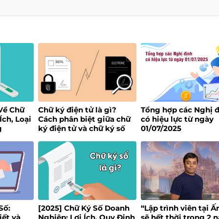
 Về Chữ
Chữ ký điện tử là gì?
Tổng hợp các Nghị 
Ích, Loại
Cách phân biệt giữa chữ
có hiệu lực từ ngày
g
ký điện tử và chữ ký số
01/07/2025
Số:
[2025] Chữ Ký Số Doanh
“Lập trình viên tại Ấ
iết và
Nghiệp: Lợi Ích, Quy Định
sẽ hết thời trong 2 