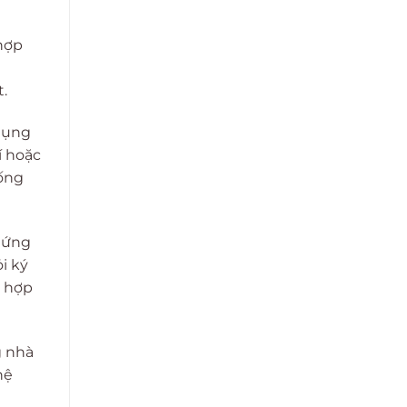
 hợp
.
 dụng
í hoặc
hống
u ứng
i ký
ù hợp
g nhà
hệ