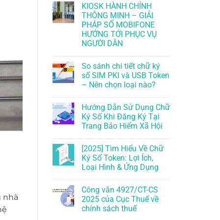
KIOSK HÀNH CHÍNH
THÔNG MINH – GIẢI
PHÁP SỐ MOBIFONE
HƯỚNG TỚI PHỤC VỤ
NGƯỜI DÂN
So sánh chi tiết chữ ký
số SIM PKI và USB Token
– Nên chọn loại nào?
Hướng Dẫn Sử Dụng Chữ
Ký Số Khi Đăng Ký Tại
Trang Bảo Hiểm Xã Hội
[2025] Tìm Hiểu Về Chữ
Ký Số Token: Lợi Ích,
Loại Hình & Ứng Dụng
Công văn 4927/CT-CS
g nhà
2025 của Cục Thuế về
chính sách thuế
hệ