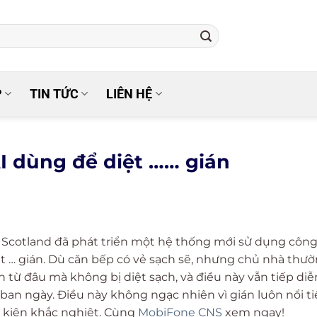
P
TIN TỨC
LIÊN HỆ
I dùng để diệt …… gián
ở Scotland đã phát triển một hệ thống mới sử dụng côn
t … gián. Dù căn bếp có vẻ sạch sẽ, nhưng chủ nhà thư
ện từ đâu mà không bị diệt sạch, và điều này vẫn tiếp diễ
 ban ngày. Điều này không ngạc nhiên vì gián luôn nổi t
u kiện khắc nghiệt. Cùng
MobiFone CNS
xem ngay!