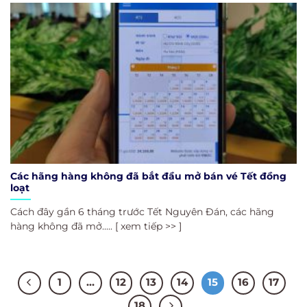
Các hãng hàng không đã bắt đầu mở bán vé Tết đồng
loạt
Cách đây gần 6 tháng trước Tết Nguyên Đán, các hãng
hàng không đã mở..... [ xem tiếp >> ]
1
…
12
13
14
15
16
17
18