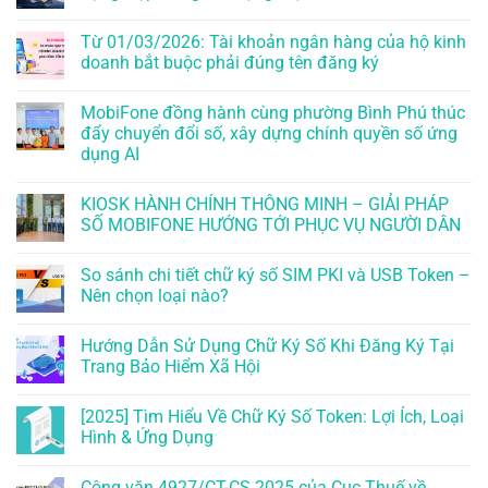
Từ 01/03/2026: Tài khoản ngân hàng của hộ kinh
doanh bắt buộc phải đúng tên đăng ký
MobiFone đồng hành cùng phường Bình Phú thúc
đẩy chuyển đổi số, xây dựng chính quyền số ứng
dụng AI
KIOSK HÀNH CHÍNH THÔNG MINH – GIẢI PHÁP
SỐ MOBIFONE HƯỚNG TỚI PHỤC VỤ NGƯỜI DÂN
So sánh chi tiết chữ ký số SIM PKI và USB Token –
Nên chọn loại nào?
Hướng Dẫn Sử Dụng Chữ Ký Số Khi Đăng Ký Tại
Trang Bảo Hiểm Xã Hội
[2025] Tìm Hiểu Về Chữ Ký Số Token: Lợi Ích, Loại
Hình & Ứng Dụng
Công văn 4927/CT-CS 2025 của Cục Thuế về