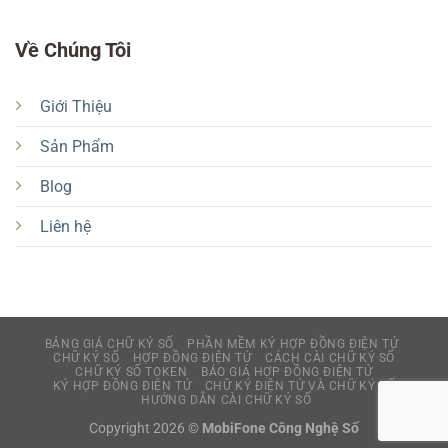
Về Chúng Tôi
Giới Thiệu
Sản Phẩm
Blog
Liên hệ
BẢNG GIÁ CHỮ KÝ SỐ
PHẦN MỀM KÝ HỢP ĐỒNG ĐIỆN TỬ
CHỮ KÝ SỐ
HỢP ĐỒNG ĐIỆN TỬ
CÁCH CÀI CHỮ KÝ SỐ
CHỮ KÝ SỐ TOKEN
BÁO GIÁ HỢP ĐỒNG ĐIỆN TỬ
KÝ HỢP ĐỒNG ĐIỆN TỬ
CHỮ KÝ ĐIỆN TỬ VÀ CHỮ KÝ SỐ
HƯỚNG DẪN CÀI CHỮ KÝ SỐ
Copyright 2026 ©
MobiFone Công Nghệ Số