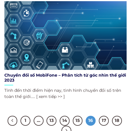
Chuyển đổi số MobiFone – Phân tích từ góc nhìn thế giới
2023
Tính đến thời điểm hiện nay, tình hình chuyển đổi số trên
toàn thế giới..... [ xem tiếp >> ]
1
…
13
14
15
16
17
18