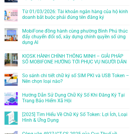
Từ 01/03/2026: Tài khoản ngân hàng của hộ kinh
doanh bắt buộc phải đúng tên đăng ký
MobiFone đồng hành cùng phường Bình Phú thúc
đẩy chuyển đổi số, xây dựng chính quyền số ứng
dụng AI
KIOSK HÀNH CHÍNH THÔNG MINH – GIẢI PHÁP
SỐ MOBIFONE HƯỚNG TỚI PHỤC VỤ NGƯỜI DÂN
So sánh chi tiết chữ ký số SIM PKI và USB Token –
Nên chọn loại nào?
Hướng Dẫn Sử Dụng Chữ Ký Số Khi Đăng Ký Tại
Trang Bảo Hiểm Xã Hội
[2025] Tìm Hiểu Về Chữ Ký Số Token: Lợi Ích, Loại
Hình & Ứng Dụng
Công văn 4927/CT-CS 2025 của Cục Thuế về