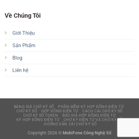
Về Chúng Tôi
Giới Thiệu
Sản Phẩm
Blog
Liên hệ
BẢNG GIÁ CHỮ KÝ SỐ
PHẦN MỀM KÝ HỢP ĐỒNG ĐIỆN TỬ
CHỮ KÝ SỐ
HỢP ĐỒNG ĐIỆN TỬ
CÁCH CÀI CHỮ KÝ SỐ
CHỮ KÝ SỐ TOKEN
BÁO GIÁ HỢP ĐỒNG ĐIỆN TỬ
KÝ HỢP ĐỒNG ĐIỆN TỬ
CHỮ KÝ ĐIỆN TỬ VÀ CHỮ KÝ SỐ
HƯỚNG DẪN CÀI CHỮ KÝ SỐ
Copyright 2026 ©
MobiFone Công Nghệ Số