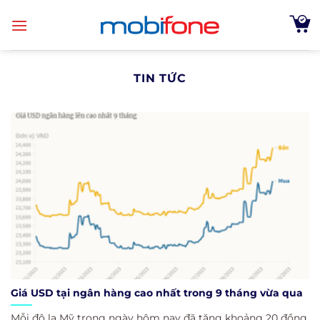
Skip
to
content
TIN TỨC
Giá USD tại ngân hàng cao nhất trong 9 tháng vừa qua
Mỗi đô la Mỹ trong ngày hôm nay đã tăng khoảng 20 đồng