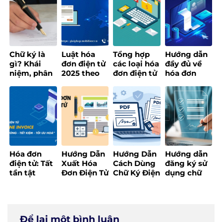
doanh
cho doanh
thông minh
Tổng cục
nghiệp hiện
nghiệp
thuế
đại
Chữ ký là
Luật hóa
Tổng hợp
Hướng dẫn
gì? Khái
đơn điện tử
các loại hóa
đầy đủ về
niệm, phân
2025 theo
đơn điện tử
hóa đơn
loại các loại
Thông tư 78
và cập nhật
điện tử khởi
chữ ký phổ
– Nội dung
quy định
tạo từ máy
biến
chi tiết
mới nhất
tính tiền
[Update
2025]
Hóa đơn
Hướng Dẫn
Hướng Dẫn
Hướng dẫn
điện tử: Tất
Xuất Hóa
Cách Dùng
đăng ký sử
tần tật
Đơn Điện Tử
Chữ Ký Điện
dụng chữ
những điều
Đúng Quy
Tử Đơn Giản
ký điện tử
bạn cần
Định,
và Hiệu Quả
cá nhân
biết trước
Nhanh
khi triển
Chóng và
Để lại một bình luận
khai
Hiệu Quả