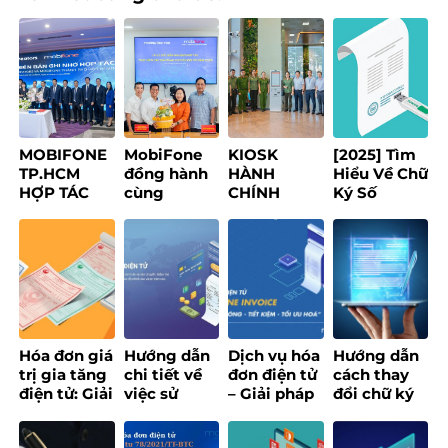
MOBIFONE
MobiFone
KIOSK
[2025] Tìm
TP.HCM
đồng hành
HÀNH
Hiểu Về Chữ
HỢP TÁC
cùng
CHÍNH
Ký Số
1CREATORS
phường
THÔNG
Token: Lợi
XÂY DỰNG
Bình Phú
MINH – GIẢI
Ích, Loại
NỀN TẢNG
thúc đẩy
PHÁP SỐ
Hình & Ứng
CREATOR
chuyển đổi
MOBIFONE
Dụng
ECONOMY
số, xây
HƯỚNG TỚI
dựng chính
PHỤC VỤ
quyền số
NGƯỜI DÂN
ứng dụng
Hóa đơn giá
Hướng dẫn
Dịch vụ hóa
Hướng dẫn
AI
trị gia tăng
chi tiết về
đơn điện tử
cách thay
điện tử: Giải
việc sử
– Giải pháp
đổi chữ ký
pháp số tối
dụng hóa
số quản lý
số đối với
ưu cho
đơn điện tử
hóa đơn
website