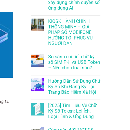
xây dựng chính quyền số
ứng dụng AI
KIOSK HÀNH CHÍNH
THÔNG MINH – GIẢI
PHÁP SỐ MOBIFONE
HƯỚNG TỚI PHỤC VỤ
NGƯỜI DÂN
So sánh chi tiết chữ ký
số SIM PKI và USB Token
– Nên chọn loại nào?
Hướng Dẫn Sử Dụng Chữ
t
Ký Số Khi Đăng Ký Tại
Trang Bảo Hiểm Xã Hội
ng tư
[2025] Tìm Hiểu Về Chữ
Ký Số Token: Lợi Ích,
Loại Hình & Ứng Dụng
Công văn 4927/CT-CS