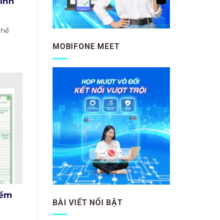
ính
thể
MOBIFONE MEET
iểm
BÀI VIẾT NỔI BẬT