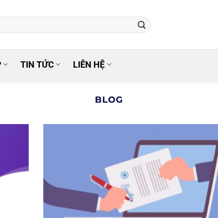
P
TIN TỨC
LIÊN HỆ
BLOG