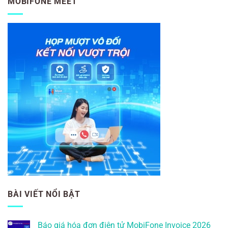
MOBIFONE MEET
BÀI VIẾT NỔI BẬT
Báo giá hóa đơn điện tử MobiFone Invoice 2026