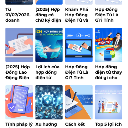
Từ
[2025] Hợp
Khám Phá
Hợp Đồng
01/07/2026,
đồng có
Hợp Đồng
Điện Tử Là
doanh
chữ ký điện
Điện Tử và
Gì? Tính
nghiệp có
tử có giá trị
Chữ Ký Số:
Pháp Lý, Lợi
bắt buộc sử
pháp lý
Định Nghĩa,
Ích, Đặc
dụng Hợp
không?
Lợi Ích và
Điểm
đồng lao
Quy Định
động điện
Pháp Luật
tử?
[2025] Hợp
Lợi ích của
Hợp Đồng
Hợp đồng
Đồng Lao
hợp đồng
Điện Tử Là
điện tử thay
Động Điện
điện tử
Gì? Tính
đổi gì cho
Tử Là Gì: Lợi
trong thời
Pháp Lý, Lợi
doanh
Ích và Cách
đại số
Ích, Đặc
nghiệp?
Triển Khai
Điểm
Hiệu Quả
Tính pháp lý
Xu hướng
Cách kết
Top 5 lợi ích