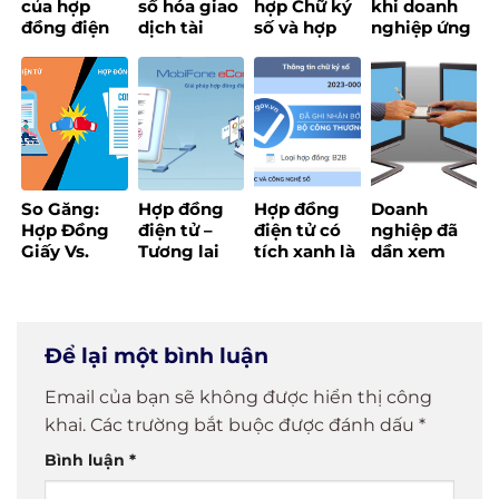
của hợp
số hóa giao
hợp Chữ ký
khi doanh
đồng điện
dịch tài
số và hợp
nghiệp ứng
tử theo
chính
đồng điện
dụng
pháp luật
doanh
tử chỉ trong
Econtract
Việt Nam
nghiệp năm
5 phút!
trong thời
2025 !
đại số
So Găng:
Hợp đồng
Hợp đồng
Doanh
Hợp Đồng
điện tử –
điện tử có
nghiệp đã
Giấy Vs.
Tương lai
tích xanh là
dần xem
Hợp Đồng
của doanh
gì?
hoá đơn
Điện Tử – Ai
nghiệp
điện tử và
Thắng
trong kỷ
chữ ký số là
Trong Cuộc
nguyên số
hàng ‘thiết
Để lại một bình luận
Đua Tăng
hóa
yếu’
Tốc Kinh
Email của bạn sẽ không được hiển thị công
Doanh?
khai.
Các trường bắt buộc được đánh dấu
*
Bình luận
*