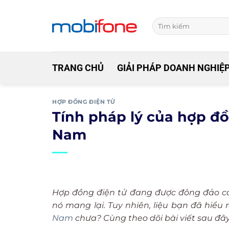
Skip
to
content
TRANG CHỦ
GIẢI PHÁP DOANH NGHIỆ
HỢP ĐỒNG ĐIỆN TỬ
Tính pháp lý của hợp đồ
Nam
Hợp đồng điện tử đang được đông đảo cá
nó mang lại. Tuy nhiên, liệu bạn đã hiểu 
Nam
chưa? Cùng theo dõi bài viết sau đâ