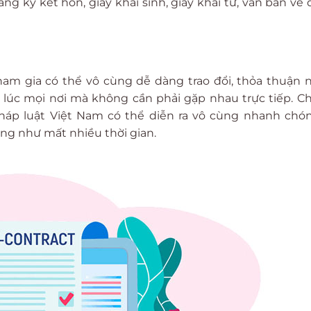
g ký kết hôn, giấy khai sinh, giấy khai tử, văn bản về
ham gia có thể vô cùng dễ dàng trao đổi, thỏa thuận
 lúc mọi nơi mà không cần phải gặp nhau trực tiếp. Ch
pháp luật Việt Nam có thể diễn ra vô cùng nhanh ch
ũng như mất nhiều thời gian.