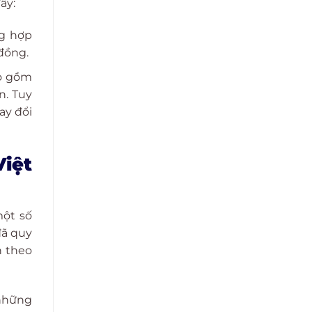
ây:
ng hợp
 đồng.
ao gồm
n. Tuy
ay đổi
Việt
một số
đã quy
n theo
 những