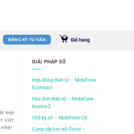
Giỏ hàng
ĐĂNG KÝ TƯ VẤN
GIẢI PHÁP SỐ
Hợp đồng điện tử – MobiFone
Econtract
Hóa đơn điện tử – MobiFone
Invoice-2
bật mà
Chữ ký số – MobiFone CA
t Việt
 nhé!
Cung cấp lưu trữ Cloud –