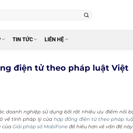
P
TIN TỨC
LIÊN HỆ
ng điện tử theo pháp luật Việt
c doanh nghiệp sử dụng bởi rất nhiều ưu điểm nổi 
rõ về tính pháp lý của
hợp đồng điện tử theo pháp luậ
y của
Giải pháp số MobiFone
để hiểu hơn về vấn đề này