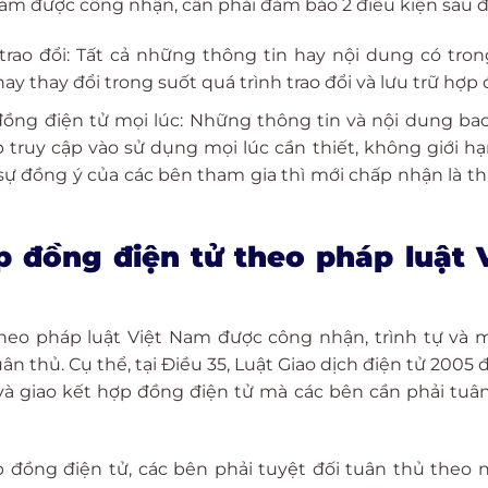
am được công nhận, cần phải đảm bảo 2 điều kiện sau đ
trao đổi: Tất cả những thông tin hay nội dung có tro
y thay đổi trong suốt quá trình trao đổi và lưu trữ hợp
đồng điện tử mọi lúc: Những thông tin và nội dung b
truy cập vào sử dụng mọi lúc cần thiết, không giới hạ
 sự đồng ý của các bên tham gia thì mới chấp nhận là th
 đồng điện tử theo pháp luật 
theo pháp luật Việt Nam được công nhận, trình tự và 
n thủ. Cụ thể, tại Điều 35, Luật Giao dịch điện tử 2005 
 và giao kết hợp đồng điện tử mà các bên cần phải tuâ
p đồng điện tử, các bên phải tuyệt đối tuân thủ theo