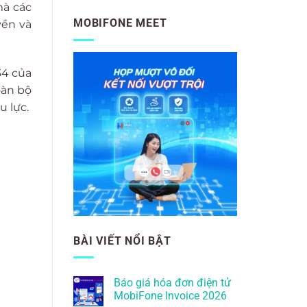
mà các
MOBIFONE MEET
yền và
34 của
oàn bộ
u lực.
BÀI VIẾT NỔI BẬT
Báo giá hóa đơn điện tử
MobiFone Invoice 2026