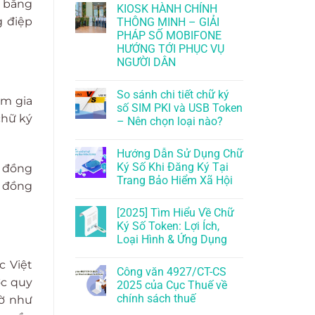
n bằng
KIOSK HÀNH CHÍNH
g điệp
THÔNG MINH – GIẢI
PHÁP SỐ MOBIFONE
HƯỚNG TỚI PHỤC VỤ
NGƯỜI DÂN
So sánh chi tiết chữ ký
am gia
số SIM PKI và USB Token
chữ ký
– Nên chọn loại nào?
Hướng Dẫn Sử Dụng Chữ
Ký Số Khi Đăng Ký Tại
p đồng
Trang Bảo Hiểm Xã Hội
p đồng
[2025] Tìm Hiểu Về Chữ
Ký Số Token: Lợi Ích,
Loại Hình & Ứng Dụng
c Việt
Công văn 4927/CT-CS
ợc quy
2025 của Cục Thuế về
chính sách thuế
tờ như