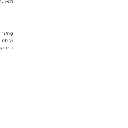
 quyền
 những
ính vì
óng mà