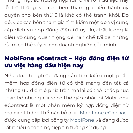
nhưng một số trường hợp rủi ro về rò rỉ dữ liệu hay
lỗi hệ thống khi các bên tham gia tiến hành uỷ
quyền cho bên thứ 3 là khó có thể tránh khỏi. Do
đó, việc các bên tham gia tìm kiếm một đơn vị cung
cấp dịch vụ hợp đồng điện tử uy tín, chất lượng là
điều vô cùng quan trọng để hạn chế tối đa những
rủi ro có thể xảy ra cho doanh nghiệp của mình.
MobiFone eContract – Hợp đồng điện tử
ưu việt hàng đầu hiện nay
Nếu doanh nghiệp đang cần tìm kiếm một phần
mềm hợp đồng điện tử có thể mang đến tất cả
những ưu điểm ở phía trên mà lại có thể khắc phục
toàn bộ những rủi ro có thể gặp phải thì MobiFone
eContract là một phần mềm ký hợp đồng điện tử
mà bạn không thể nào bỏ qua.
MobiFone eContract
được cung cấp bởi công ty
MobiFone
và đang được
rất nhiều doanh nghiệp tin tưởng sử dụng.