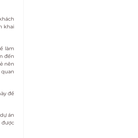
 khách
n khai
hể làm
âm đến
rẻ nên
n quan
này để
 dự án
n được