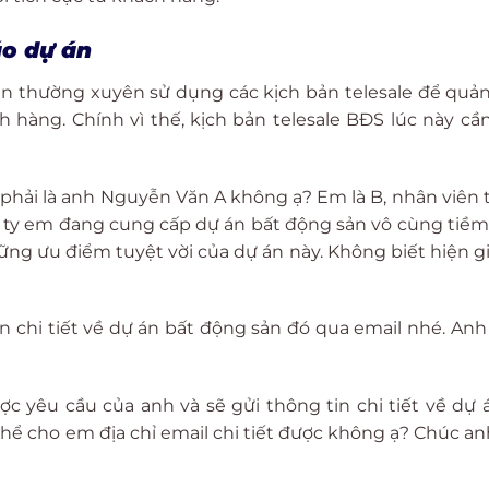
áo dự án
n thường xuyên sử dụng các kịch bản telesale để quả
hàng. Chính vì thế, kịch bản telesale BĐS lúc này cần
 phải là anh Nguyễn Văn A không ạ? Em là B, nhân viên 
ng ty em đang cung cấp dự án bất động sản vô cùng tiề
ững ưu điểm tuyệt vời của dự án này. Không biết hiện g
 chi tiết về dự án bất động sản đó qua email nhé. Anh
c yêu cầu của anh và sẽ gửi thông tin chi tiết về dự 
thể cho em địa chỉ email chi tiết được không ạ? Chúc a