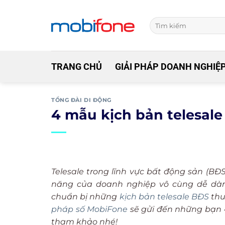
Skip
to
content
TRANG CHỦ
GIẢI PHÁP DOANH NGHIỆ
TỔNG ĐÀI DI ĐỘNG
4 mẫu kịch bản telesale
Telesale trong lĩnh vực bất động sản (B
năng của doanh nghiệp vô cùng dễ dàng
chuẩn bị những
kịch bản telesale BĐS
thu
pháp số MobiFone
sẽ gửi đến những bạn 
tham khảo nhé!