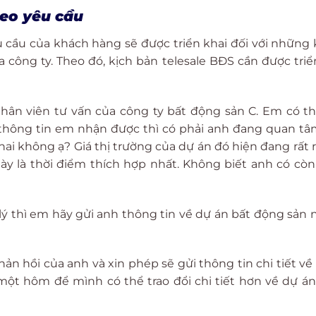
heo yêu cầu
u cầu của khách hàng sẽ được triển khai đối với những
công ty. Theo đó, kịch bản telesale BĐS cần được triể
nhân viên tư vấn của công ty bất động sản C. Em có t
thông tin em nhận được thì có phải anh đang quan t
ai không ạ? Giá thị trường của dự án đó hiện đang rất 
này là thời điểm thích hợp nhất. Không biết anh có cò
lý thì em hãy gửi anh thông tin về dự án bất động sản 
!
n hồi của anh và xin phép sẽ gửi thông tin chi tiết về
một hôm để mình có thể trao đổi chi tiết hơn về dự á