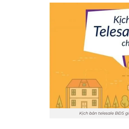
Kịch bản telesale BĐS g