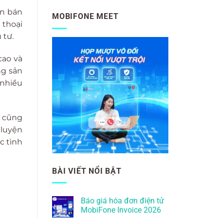
ên bán
MOBIFONE MEET
 thoại
 tư.
cao và
ng sản
 nhiều
e cũng
 luyện
c tình
BÀI VIẾT NỔI BẬT
Báo giá hóa đơn điện tử
MobiFone Invoice 2026