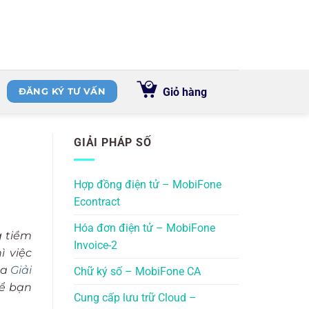
Giỏ hàng
ĐĂNG KÝ TƯ VẤN
GIẢI PHÁP SỐ
Hợp đồng điện tử – MobiFone
Econtract
Hóa đơn điện tử – MobiFone
g tiềm
Invoice-2
 việc
ủa
Giải
Chữ ký số – MobiFone CA
để bạn
Cung cấp lưu trữ Cloud –