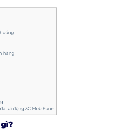
h huống
ch hàng
ng
 đài di động 3C MobiFone
 gì?