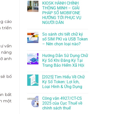
KIOSK HÀNH CHÍNH
THÔNG MINH – GIẢI
PHÁP SỐ MOBIFONE
HƯỚNG TỚI PHỤC VỤ
ng cáo
NGƯỜI DÂN
 triển
So sánh chi tiết chữ ký
số SIM PKI và USB Token
– Nên chọn loại nào?
tư vấn
m năng
Hướng Dẫn Sử Dụng Chữ
iờ anh
Ký Số Khi Đăng Ký Tại
Trang Bảo Hiểm Xã Hội
 sẽ bố
[2025] Tìm Hiểu Về Chữ
Ký Số Token: Lợi Ích,
Loại Hình & Ứng Dụng
án bất
Công văn 4927/CT-CS
nh một
2025 của Cục Thuế về
chính sách thuế