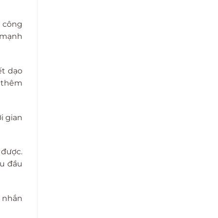
i công
n mạnh
ết dạo
g thêm
i gian
 được.
ầu đầu
h nhắn